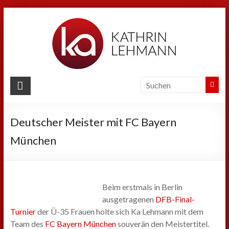
Zum
Inhalt
springen
Kathrin
Lehmann
Deutscher Meister mit FC Bayern
Sport
|
München
Business
|
Privat
Beim erstmals in Berlin
ausgetragenen
DFB-Final-
Turnier
der Ü-35 Frauen holte sich Ka Lehmann mit dem
Team des
FC Bayern München
souverän den Meistertitel.