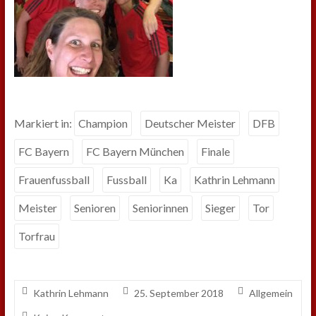
Markiert in:
Champion
Deutscher Meister
DFB
FC Bayern
FC Bayern München
Finale
Frauenfussball
Fussball
Ka
Kathrin Lehmann
Meister
Senioren
Seniorinnen
Sieger
Tor
Torfrau
Kathrin Lehmann
25. September 2018
Allgemein