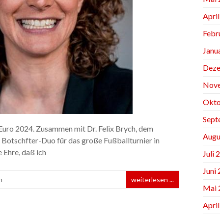
Apri
Febr
Janu
Deze
Nov
Okto
Sept
Euro 2024. Zusammen mit Dr. Felix Brych, dem
Augu
 Botschfter-Duo für das große Fußballturnier in
e Ehre, daß ich
Juli 
Juni
n
weiterlesen ...
Mai 
Apri