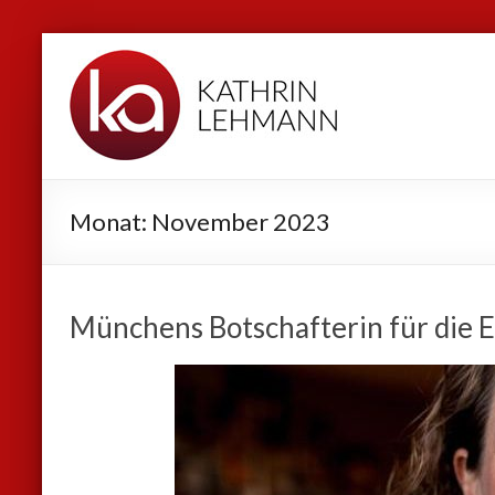
Zum
Kathrin
Inhalt
Lehmann
springen
Sport
|
Business
Monat:
November 2023
|
Privat
Münchens Botschafterin für die