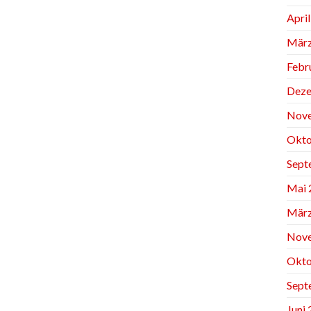
Apri
März
Febr
Deze
Nov
Okto
Sept
Mai 
März
Nov
Okto
Sept
Juni