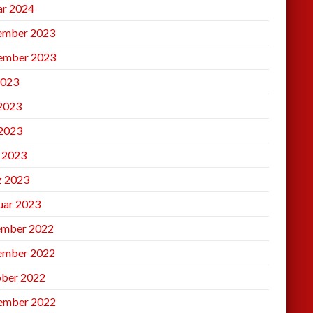
ar 2024
ember 2023
ember 2023
2023
 2023
2023
l 2023
 2023
uar 2023
mber 2022
ember 2022
ber 2022
ember 2022