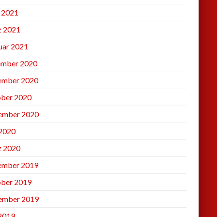
l 2021
 2021
uar 2021
mber 2020
ember 2020
ber 2020
ember 2020
2020
 2020
ember 2019
ber 2019
ember 2019
 2019