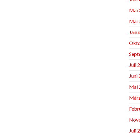
Mai 
März
Janu
Okto
Sept
Juli 
Juni
Mai 
März
Febr
Nov
Juli 