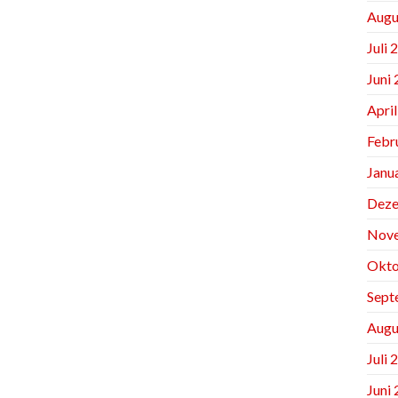
Augu
Juli 
Juni
Apri
Febr
Janu
Deze
Nov
Okto
Sept
Augu
Juli 
Juni