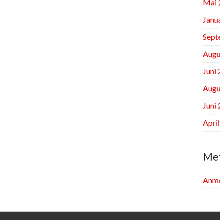
Mai 
Janu
Sept
Augu
Juni
Augu
Juni
Apri
Me
Anme