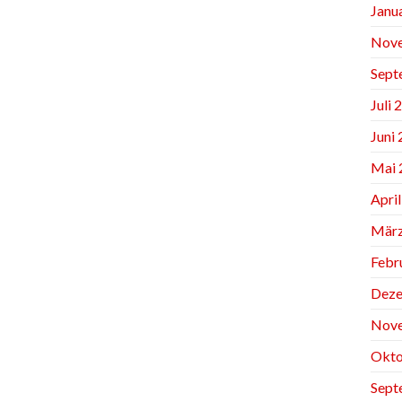
Janu
Nov
Sept
Juli 
Juni
Mai 
Apri
März
Febr
Deze
Nov
Okto
Sept