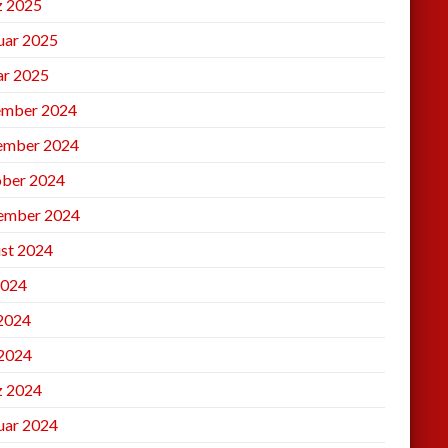
 2025
uar 2025
ar 2025
mber 2024
ember 2024
ber 2024
ember 2024
st 2024
2024
 2024
2024
 2024
uar 2024