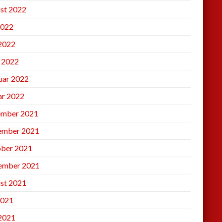
st 2022
2022
 2022
l 2022
uar 2022
ar 2022
mber 2021
ember 2021
ber 2021
ember 2021
st 2021
2021
 2021