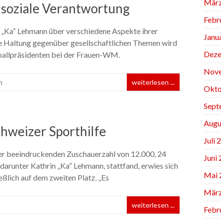
März
d soziale Verantwortung
Febr
in „Ka“ Lehmann über verschiedene Aspekte ihrer
Janu
hre Haltung gegenüber gesellschaftlichen Themen wird
Deze
ßballpräsidenten bei der Frauen-WM.
Nov
n
weiterlesen ...
Okto
Sept
Augu
hweizer Sporthilfe
Juli 
ner beeindruckenden Zuschauerzahl von 12.000, 24
Juni
darunter Kathrin „Ka“ Lehmann, stattfand, erwies sich
Mai 
eßlich auf dem zweiten Platz. „Es
März
weiterlesen ...
Febr