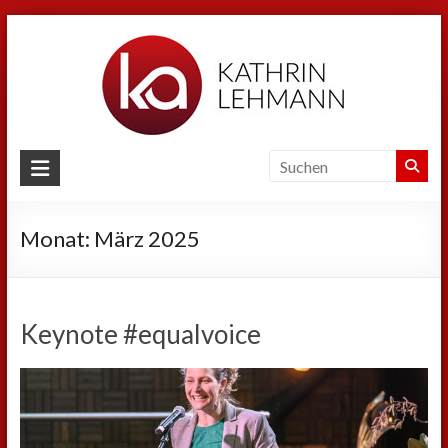
Zum
Inhalt
springen
Kathrin
Lehmann
Monat:
März 2025
Sport
|
Business
|
Keynote #equalvoice
Privat