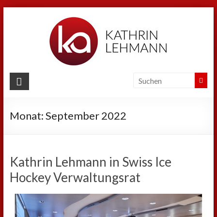
Zum
Inhalt
springen
Kathrin
Lehmann
Monat:
September 2022
Sport
|
Business
|
Kathrin Lehmann in Swiss Ice
Privat
Hockey Verwaltungsrat