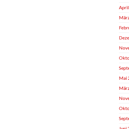
Apri
März
Febr
Deze
Nov
Okto
Sept
Mai 
März
Nov
Okto
Sept
Juni