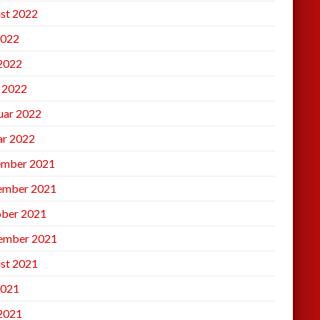
st 2022
2022
 2022
l 2022
uar 2022
ar 2022
mber 2021
ember 2021
ber 2021
ember 2021
st 2021
2021
 2021