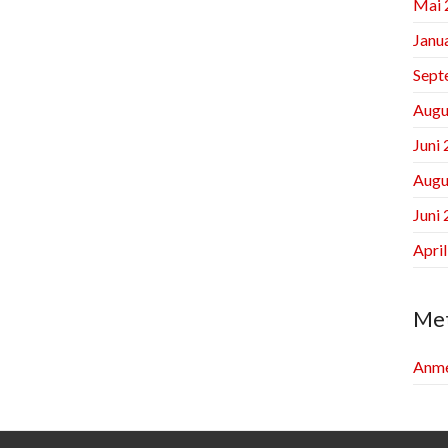
Mai 
Janu
Sept
Augu
Juni
Augu
Juni
Apri
Me
Anme