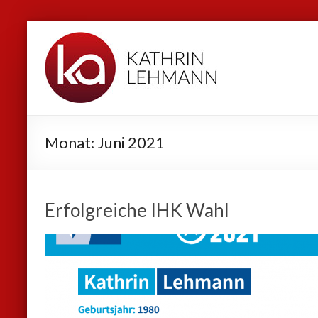
Zum
Kathrin
Inhalt
Lehmann
springen
Sport
|
Business
Monat:
Juni 2021
|
Privat
Erfolgreiche IHK Wahl