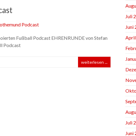
Augu
cast
Juli 
Juni
Apri
ennoierten Fußball Podcast EHRENRUNDE von Stefan
ll Podcast
Febr
Janu
weiterlesen ...
Deze
Nov
Okto
Sept
Augu
Juli 
Juni