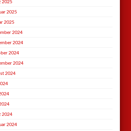
 2025
uar 2025
ar 2025
mber 2024
ember 2024
ber 2024
ember 2024
st 2024
2024
 2024
2024
 2024
uar 2024