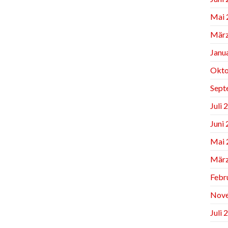
Mai 
März
Janu
Okto
Sept
Juli 
Juni
Mai 
März
Febr
Nov
Juli 