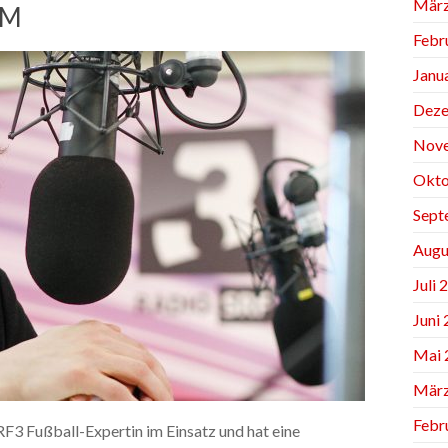
März
EM
Febr
Janu
Deze
Nov
Okto
Sept
Augu
Juli 
Juni
Mai 
März
Febr
RF3 Fußball-Expertin im Einsatz und hat eine