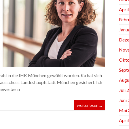
Apri
Febr
Janu
Deze
Nov
Okto
Sept
ahl in die IHK München gewählt worden. Ka hat sich
Augu
alausschuss Landeshauptstadt München gesichert. Ich
Gewerbe in
Juli 
Juni
weiterlesen ...
Mai 
Apri