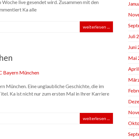
ro Woche live gesendet wird. Zusammen mit den
Janu
mentiert Ka alle
Nov
Sept
weiterlesen ...
Juli 
Juni
chen
Mai 
Apri
März
n München. Eine unglaubliche Geschichte, die im
Febr
el. Ka ist nicht nur zum ersten Mal in Ihrer Karriere
Deze
Nov
weiterlesen ...
Okto
Sept