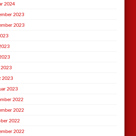
ar 2024
ember 2023
ember 2023
2023
 2023
2023
l 2023
 2023
uar 2023
mber 2022
ember 2022
ber 2022
ember 2022