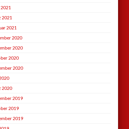
l 2021
 2021
uar 2021
mber 2020
ember 2020
ber 2020
ember 2020
2020
 2020
ember 2019
ber 2019
ember 2019
 2019