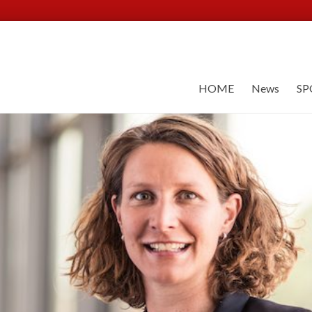
HOME
News
SP