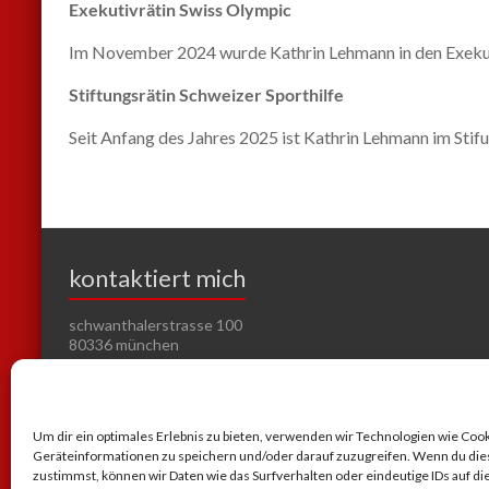
Exekutivrätin Swiss Olympic
Im November 2024 wurde Kathrin Lehmann in den Exekuti
Stiftungsrätin Schweizer Sporthilfe
Seit Anfang des Jahres 2025 ist Kathrin Lehmann im Stifu
kontaktiert mich
schwanthalerstrasse 100
80336 münchen
info@kasports.ch
Um dir ein optimales Erlebnis zu bieten, verwenden wir Technologien wie Coo
Geräteinformationen zu speichern und/oder darauf zuzugreifen. Wenn du di
zustimmst, können wir Daten wie das Surfverhalten oder eindeutige IDs auf d