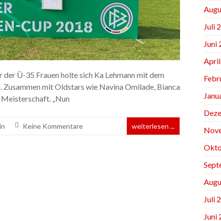
Augu
Juli 
Juni
Apri
r der Ü-35 Frauen holte sich Ka Lehmann mit dem
Febr
. Zusammen mit Oldstars wie Navina Omilade, Bianca
Janu
 Meisterschaft. „Nun
Deze
in
Keine Kommentare
weiterlesen ...
Nov
Okto
Sept
Augu
Juli 
Juni