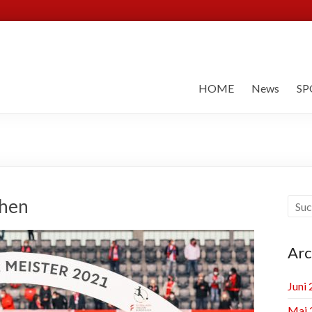
HOME
News
SP
chen
Arc
Juni
Mai 