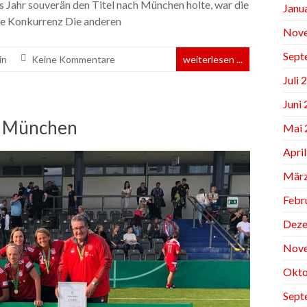
Jahr souverän den Titel nach München holte, war die
Janu
se Konkurrenz Die anderen
Nov
Sept
in
Keine Kommentare
weiterlesen ...
Juli 
Juni
n München
Mai 
Apri
März
Febr
Deze
Nov
Okto
Sept