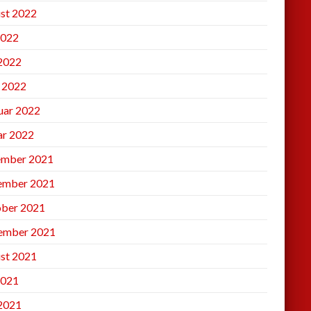
st 2022
2022
 2022
l 2022
uar 2022
ar 2022
mber 2021
ember 2021
ber 2021
ember 2021
st 2021
2021
 2021