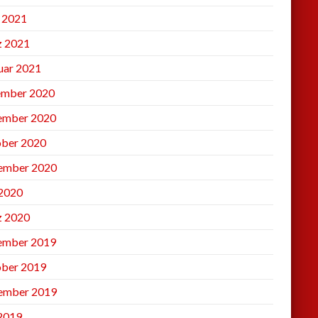
l 2021
 2021
uar 2021
mber 2020
ember 2020
ber 2020
ember 2020
2020
 2020
ember 2019
ber 2019
ember 2019
 2019