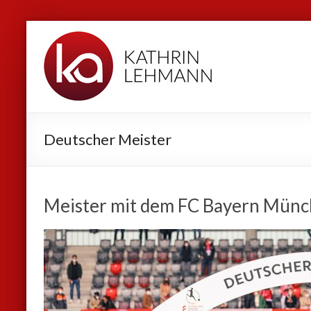
Zum
Kathrin
Inhalt
Lehmann
springen
Sport
|
Business
Deutscher Meister
|
Privat
Meister mit dem FC Bayern Mün