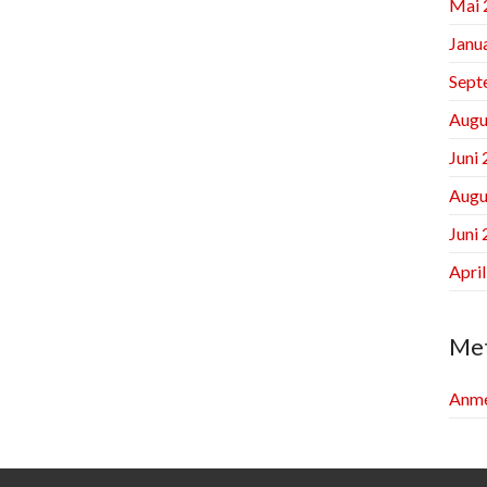
Mai 
Janu
Sept
Augu
Juni
Augu
Juni
Apri
Me
Anme