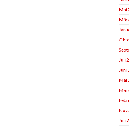
Mai 
März
Janu
Okto
Sept
Juli 
Juni
Mai 
März
Febr
Nov
Juli 