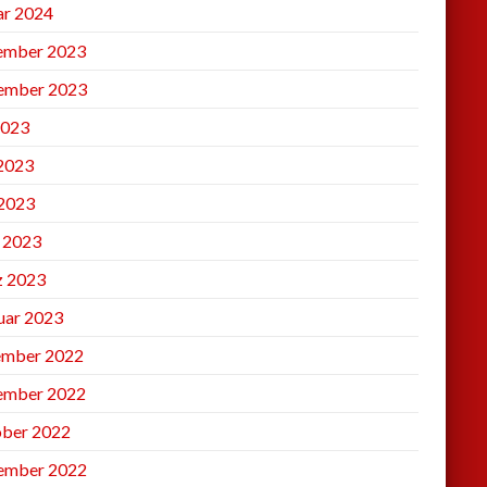
ar 2024
ember 2023
ember 2023
2023
 2023
2023
l 2023
 2023
uar 2023
mber 2022
ember 2022
ber 2022
ember 2022