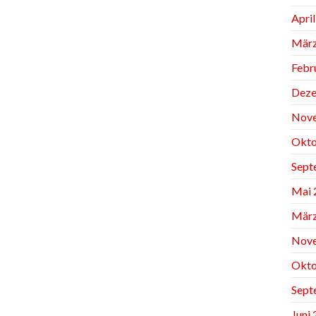
Apri
März
Febr
Deze
Nov
Okto
Sept
Mai 
März
Nov
Okto
Sept
Juni