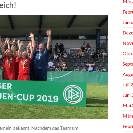
März
eich!
Febr
Janu
Deze
Nov
Okto
Sept
Augu
Juli 
Juni
Mai 
März
Febr
llgemein bekannt. Nachdem das Team um