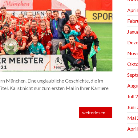
Apri
Febr
Janu
Deze
Nov
Okto
Sept
n München. Eine unglaubliche Geschichte, die im
Augu
el. Ka ist nicht nur zum ersten Mal in Ihrer Karriere
Juli 
Juni
weiterlesen ...
Mai 
Apri