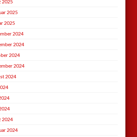
 2025
uar 2025
ar 2025
mber 2024
ember 2024
ber 2024
ember 2024
st 2024
2024
 2024
2024
 2024
uar 2024