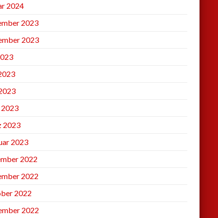
ar 2024
ember 2023
ember 2023
2023
 2023
2023
l 2023
 2023
uar 2023
mber 2022
ember 2022
ber 2022
ember 2022