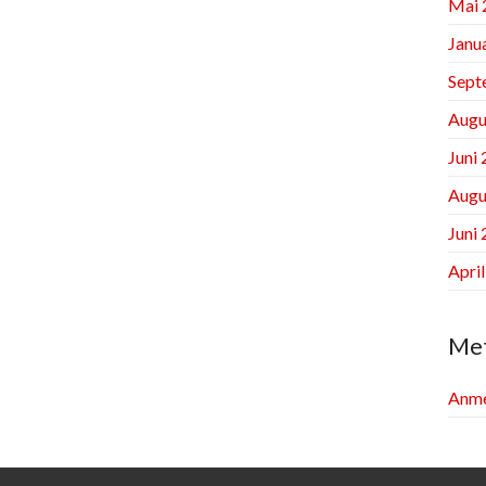
Mai 
Janu
Sept
Augu
Juni
Augu
Juni
Apri
Me
Anme