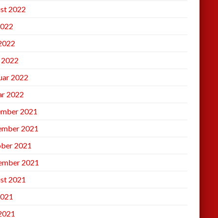
st 2022
2022
 2022
l 2022
uar 2022
ar 2022
mber 2021
ember 2021
ber 2021
ember 2021
st 2021
2021
 2021