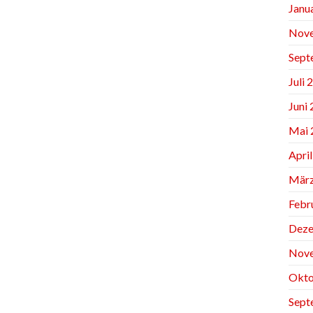
Janu
Nov
Sept
Juli 
Juni
Mai 
Apri
März
Febr
Deze
Nov
Okto
Sept