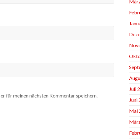
März
Febr
Janu
Deze
Nov
Okto
Sept
Augu
Juli 
er für meinen nächsten Kommentar speichern.
Juni
Mai 
März
Febr