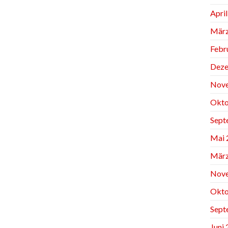
Apri
März
Febr
Deze
Nov
Okto
Sept
Mai 
März
Nov
Okto
Sept
Juni