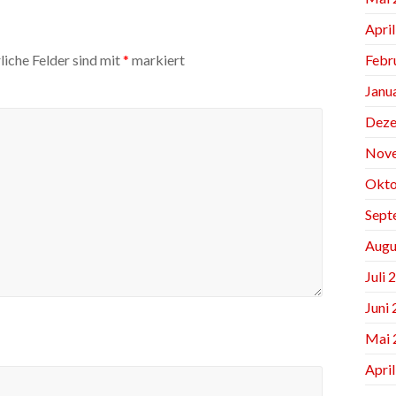
Apri
Febr
liche Felder sind mit
*
markiert
Janu
Deze
Nov
Okto
Sept
Augu
Juli 
Juni
Mai 
Apri