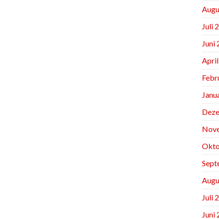
Augu
Juli 
Juni
Apri
Febr
Janu
Deze
Nov
Okto
Sept
Augu
Juli 
Juni