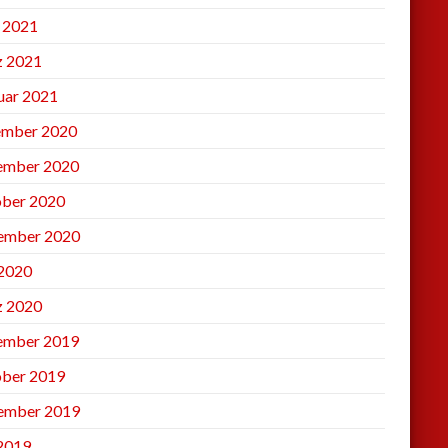
l 2021
 2021
uar 2021
mber 2020
ember 2020
ber 2020
ember 2020
2020
 2020
ember 2019
ber 2019
ember 2019
 2019