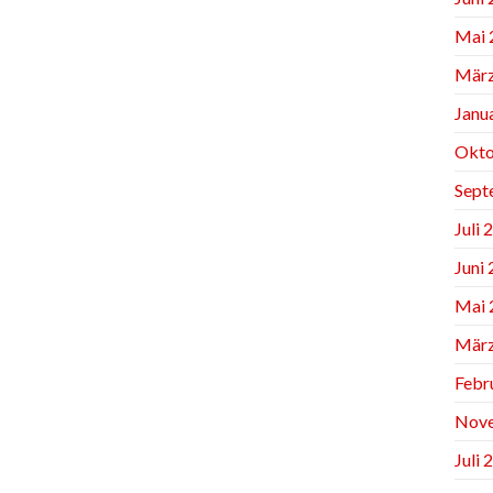
Mai 
März
Janu
Okto
Sept
Juli 
Juni
Mai 
März
Febr
Nov
Juli 