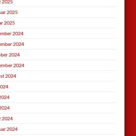
 2025
uar 2025
ar 2025
mber 2024
ember 2024
ber 2024
ember 2024
st 2024
2024
 2024
2024
 2024
uar 2024