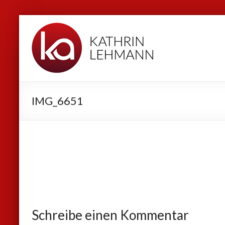
Zum
Kathrin
Inhalt
Lehmann
springen
Sport
|
Business
IMG_6651
|
Privat
Schreibe einen Kommentar