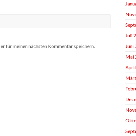
Janu
Nov
Sept
Juli 
Juni
er für meinen nächsten Kommentar speichern.
Mai 
Apri
März
Febr
Deze
Nov
Okto
Sept