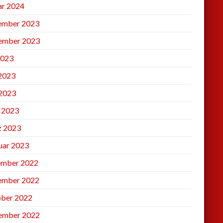
ar 2024
ember 2023
ember 2023
2023
 2023
2023
l 2023
 2023
uar 2023
mber 2022
ember 2022
ber 2022
ember 2022