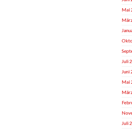
Mai 
März
Janu
Okto
Sept
Juli 
Juni
Mai 
März
Febr
Nov
Juli 