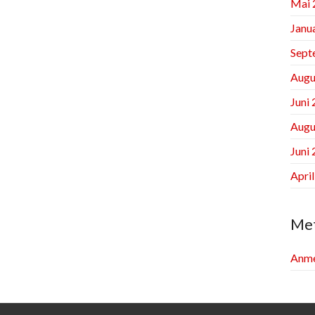
Mai 
Janu
Sept
Augu
Juni
Augu
Juni
Apri
Me
Anme