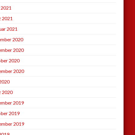
l 2021
 2021
uar 2021
mber 2020
ember 2020
ber 2020
ember 2020
2020
 2020
ember 2019
ber 2019
ember 2019
 2019