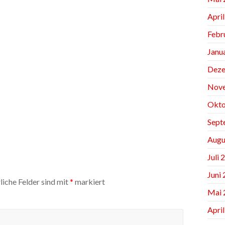
Apri
Febr
Janu
Deze
Nov
Okto
Sept
Augu
Juli 
Juni
liche Felder sind mit
*
markiert
Mai 
Apri