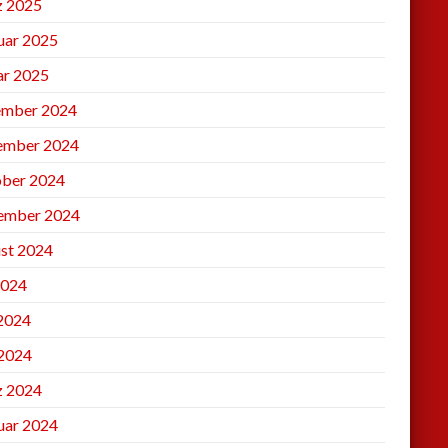
 2025
uar 2025
ar 2025
mber 2024
ember 2024
ber 2024
ember 2024
st 2024
2024
 2024
2024
 2024
uar 2024