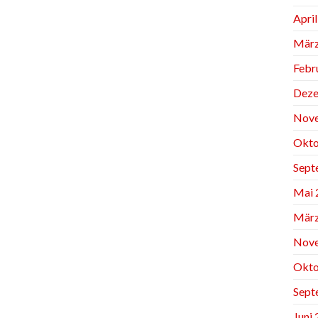
Apri
März
Febr
Deze
Nov
Okto
Sept
Mai 
März
Nov
Okto
Sept
Juni