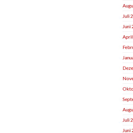
Augu
Juli 
Juni
Apri
Febr
Janu
Deze
Nov
Okto
Sept
Augu
Juli 
Juni