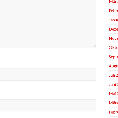
März
Febr
Janu
Deze
Nov
Okto
Sept
Augu
Juli 
Juni
Mai 
März
Febr