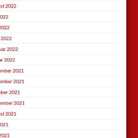
st 2022
2022
 2022
l 2022
uar 2022
ar 2022
mber 2021
ember 2021
ber 2021
ember 2021
st 2021
2021
 2021