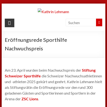
Zum
Inhalt
springen
Kathrin
Lehmann
Eröffnungsrede Sporthilfe
Sport
|
Nachwuchspreis
Business
|
Privat
Am 23. April wurden beim Nachwuchspreis der
Stiftung
Schweizer Sporthilfe
die Schweizer Nachwuchsathletinnen
und -athleten 2025 gekürt und geehrt. Kathrin Lehmann hielt
als Stiftungsrätin die Eröffnungsrede vor den rund 300
geladenen Gästen und Sportlerinnen und Sportlern in der
Arena der
ZSC Lions
.