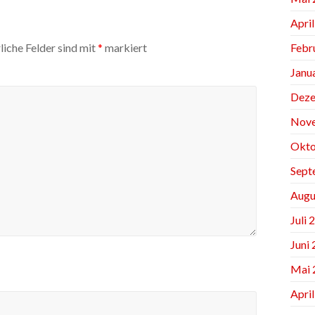
Apri
Febr
liche Felder sind mit
*
markiert
Janu
Deze
Nov
Okto
Sept
Augu
Juli 
Juni
Mai 
Apri