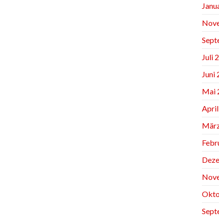
Janu
Nov
Sept
Juli 
Juni
Mai 
Apri
März
Febr
Deze
Nov
Okto
Sept