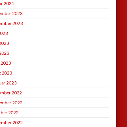
ar 2024
ember 2023
ember 2023
2023
 2023
2023
l 2023
 2023
uar 2023
mber 2022
ember 2022
ber 2022
ember 2022