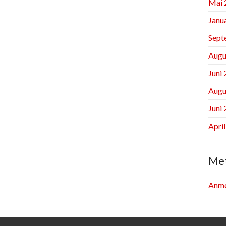
Mai 
Janu
Sept
Augu
Juni
Augu
Juni
Apri
Me
Anme