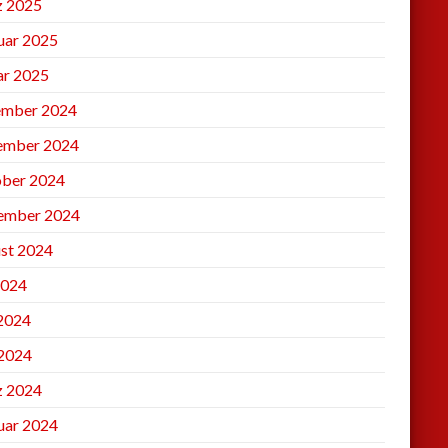
 2025
uar 2025
ar 2025
mber 2024
ember 2024
ber 2024
ember 2024
st 2024
2024
 2024
2024
 2024
uar 2024