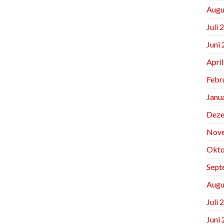
Augu
Juli 
Juni
Apri
Febr
Janu
Deze
Nov
Okto
Sept
Augu
Juli 
Juni