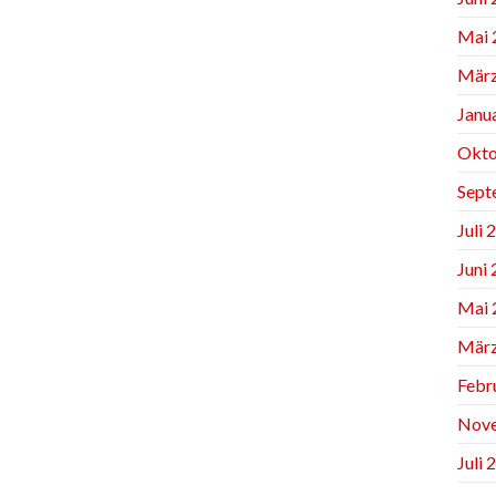
Mai 
März
Janu
Okto
Sept
Juli 
Juni
Mai 
März
Febr
Nov
Juli 