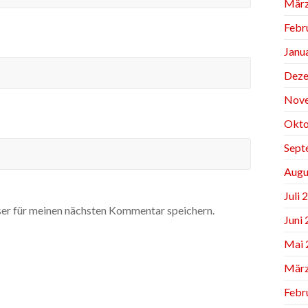
März
Febr
Janu
Deze
Nov
Okto
Sept
Augu
Juli 
er für meinen nächsten Kommentar speichern.
Juni
Mai 
März
Febr