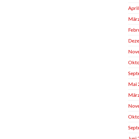
Apri
März
Febr
Deze
Nov
Okto
Sept
Mai 
März
Nov
Okto
Sept
Juni