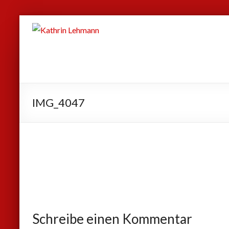
Zum
Kathrin
Inhalt
Lehmann
springen
Sport
|
Business
IMG_4047
|
Privat
Schreibe einen Kommentar