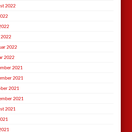
st 2022
2022
 2022
l 2022
uar 2022
ar 2022
mber 2021
ember 2021
ber 2021
ember 2021
st 2021
2021
 2021