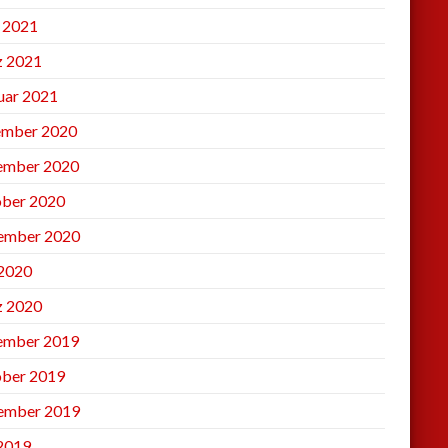
l 2021
 2021
uar 2021
mber 2020
ember 2020
ber 2020
ember 2020
2020
 2020
ember 2019
ber 2019
ember 2019
 2019