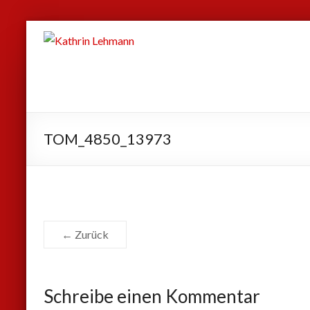
Zum
Kathrin
Inhalt
Lehmann
springen
Sport
|
Business
TOM_4850_13973
|
Privat
← Zurück
Schreibe einen Kommentar