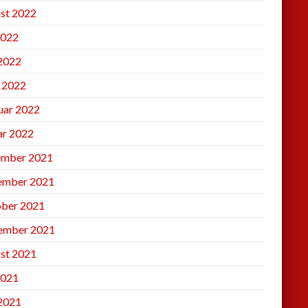
st 2022
2022
 2022
l 2022
uar 2022
ar 2022
mber 2021
ember 2021
ber 2021
ember 2021
st 2021
2021
 2021