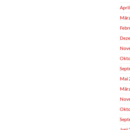
Apri
März
Febr
Deze
Nov
Okto
Sept
Mai 
März
Nov
Okto
Sept
Juni