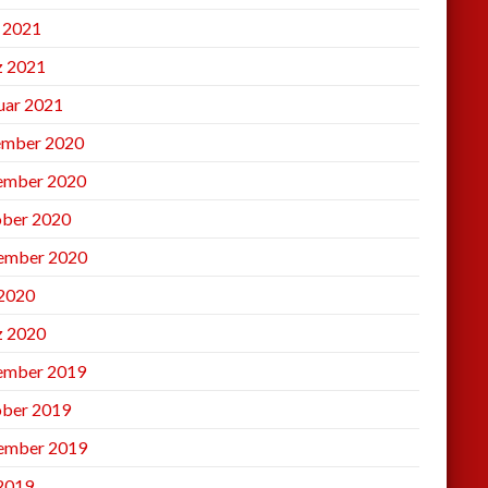
l 2021
 2021
uar 2021
mber 2020
ember 2020
ber 2020
ember 2020
2020
 2020
ember 2019
ber 2019
ember 2019
 2019