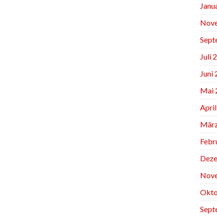
Janu
Nov
Sept
Juli 
Juni
Mai 
Apri
März
Febr
Deze
Nov
Okto
Sept