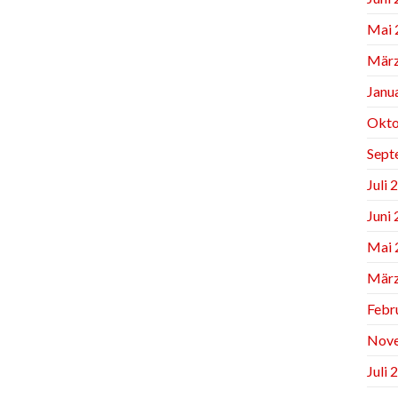
Mai 
März
Janu
Okto
Sept
Juli 
Juni
Mai 
März
Febr
Nov
Juli 