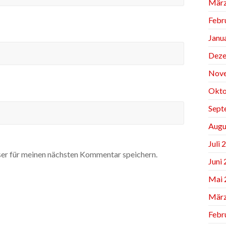
März
Febr
Janu
Deze
Nov
Okto
Sept
Augu
Juli 
er für meinen nächsten Kommentar speichern.
Juni
Mai 
März
Febr