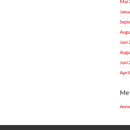
Mai 
Janu
Sept
Augu
Juni
Augu
Juni
Apri
Me
Anme