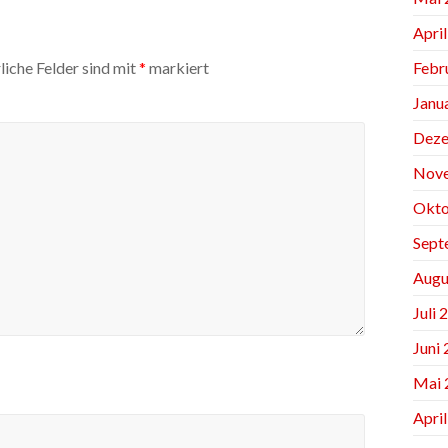
Apri
Febr
liche Felder sind mit
*
markiert
Janu
Deze
Nov
Okto
Sept
Augu
Juli 
Juni
Mai 
Apri