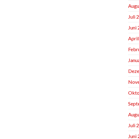
Augu
Juli 
Juni
Apri
Febr
Janu
Deze
Nov
Okto
Sept
Augu
Juli 
Juni