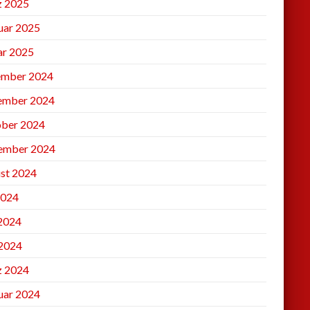
 2025
uar 2025
ar 2025
mber 2024
ember 2024
ber 2024
ember 2024
st 2024
2024
 2024
2024
 2024
uar 2024