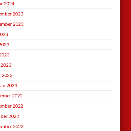
ar 2024
ember 2023
ember 2023
2023
 2023
2023
l 2023
 2023
uar 2023
mber 2022
ember 2022
ber 2022
ember 2022