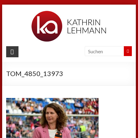
Zum
Inhalt
springen
Kathrin
Lehmann
TOM_4850_13973
Sport
|
Business
|
Privat