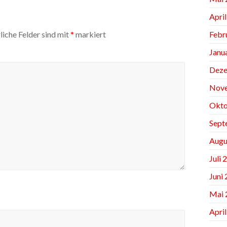
Apri
Febr
liche Felder sind mit
*
markiert
Janu
Deze
Nov
Okto
Sept
Augu
Juli 
Juni
Mai 
Apri