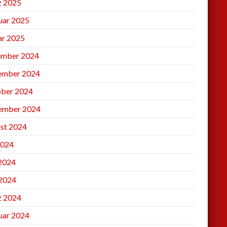
 2025
uar 2025
ar 2025
mber 2024
ember 2024
ber 2024
ember 2024
st 2024
2024
 2024
2024
 2024
uar 2024