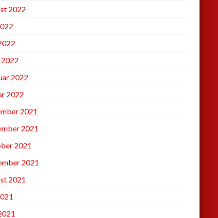
st 2022
2022
 2022
l 2022
uar 2022
ar 2022
mber 2021
ember 2021
ber 2021
ember 2021
st 2021
2021
 2021