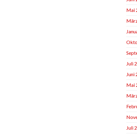
Mai 
März
Janu
Okto
Sept
Juli 
Juni
Mai 
März
Febr
Nov
Juli 