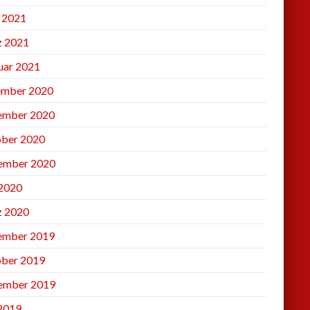
l 2021
 2021
uar 2021
mber 2020
ember 2020
ber 2020
ember 2020
2020
 2020
ember 2019
ber 2019
ember 2019
 2019