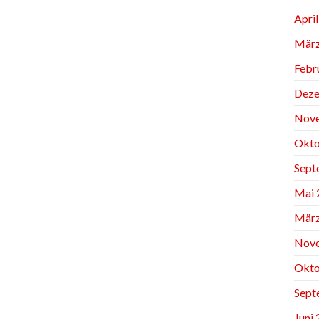
Apri
März
Febr
Deze
Nov
Okto
Sept
Mai 
März
Nov
Okto
Sept
Juni