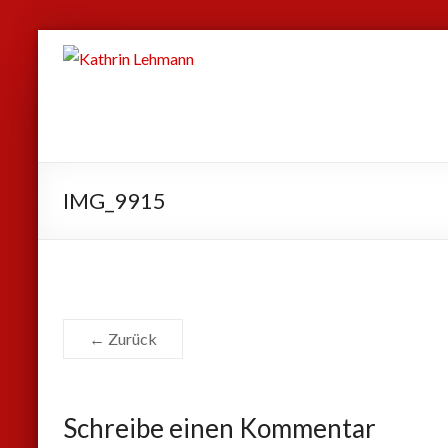
Zum
Kathrin
Inhalt
Lehmann
springen
Sport
|
Business
IMG_9915
|
Privat
← Zurück
Schreibe einen Kommentar