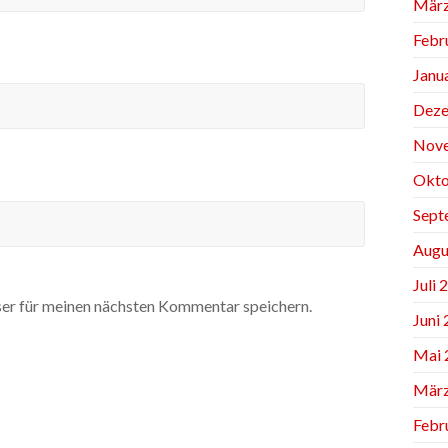
März
Febr
Janu
Deze
Nov
Okto
Sept
Augu
Juli 
er für meinen nächsten Kommentar speichern.
Juni
Mai 
März
Febr