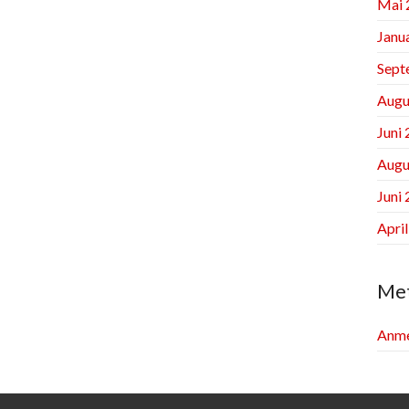
Mai 
Janu
Sept
Augu
Juni
Augu
Juni
Apri
Me
Anme