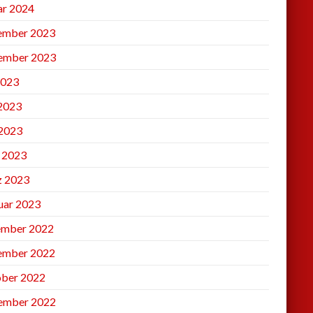
ar 2024
ember 2023
ember 2023
2023
 2023
2023
l 2023
 2023
uar 2023
mber 2022
ember 2022
ber 2022
ember 2022