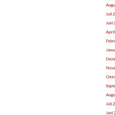
Augu
Juli 
Juni
Apri
Febr
Janu
Deze
Nov
Okto
Sept
Augu
Juli 
Juni