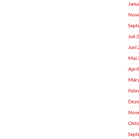
Janu
Nov
Sept
Juli 
Juni
Mai 
Apri
März
Febr
Deze
Nov
Okto
Sept