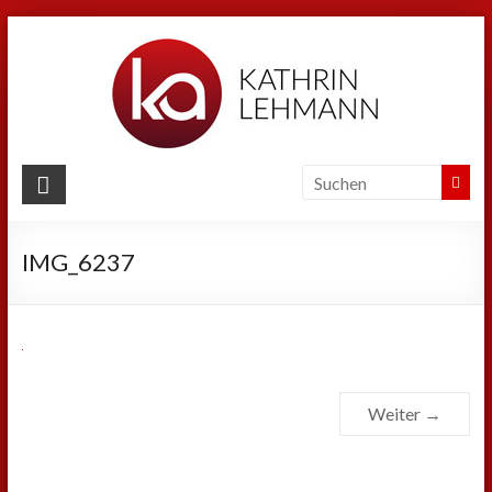
Zum
Inhalt
springen
Kathrin
Lehmann
IMG_6237
Sport
|
Business
|
Privat
Weiter →