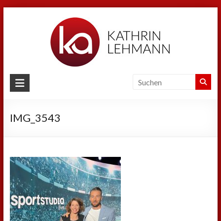
Zum
Inhalt
springen
Kathrin
Lehmann
IMG_3543
Sport
|
Business
|
Privat