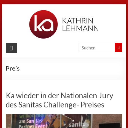
Zum
Inhalt
springen
Kathrin
Lehmann
Preis
Sport
|
Business
|
Ka wieder in der Nationalen Jury
Privat
des Sanitas Challenge- Preises