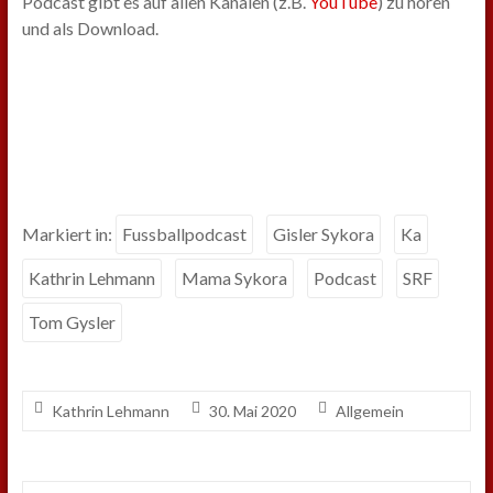
Podcast gibt es auf allen Kanälen (z.B.
YouTube
) zu hören
und als Download.
Markiert in:
Fussballpodcast
Gisler Sykora
Ka
Kathrin Lehmann
Mama Sykora
Podcast
SRF
Tom Gysler
Kathrin Lehmann
30. Mai 2020
Allgemein