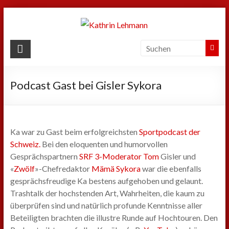
Zum
Inhalt
springen
Kathrin
Lehmann
Podcast Gast bei Gisler Sykora
Sport
|
Business
|
Ka war zu Gast beim erfolgreichsten
Sportpodcast der
Privat
Schweiz.
Bei den eloquenten und humorvollen
Gesprächspartnern
SRF 3-Moderator Tom
Gisler und
«
Zwölf
»-Chefredaktor
Mämä Sykora
war die ebenfalls
gesprächsfreudige Ka bestens aufgehoben und gelaunt.
Trashtalk der hochstenden Art, Wahrheiten, die kaum zu
überprüfen sind und natürlich profunde Kenntnisse aller
Beteiligten brachten die illustre Runde auf Hochtouren. Den