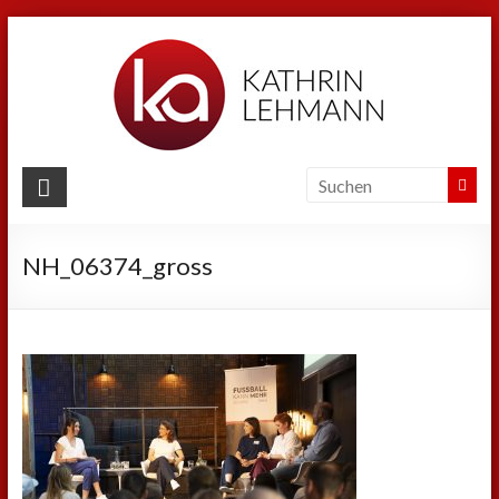
Zum
Inhalt
springen
Kathrin
Lehmann
NH_06374_gross
Sport
|
Business
|
Privat