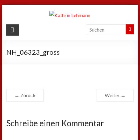
Zum
Inhalt
springen
Kathrin
Lehmann
NH_06323_gross
Sport
|
Business
|
Privat
← Zurück
Weiter →
Schreibe einen Kommentar