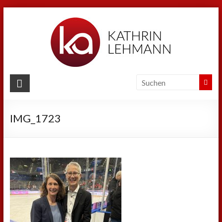
Zum
Inhalt
springen
Kathrin
Lehmann
IMG_1723
Sport
|
Business
|
Privat