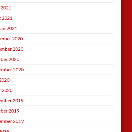
l 2021
 2021
uar 2021
mber 2020
ember 2020
ber 2020
ember 2020
2020
 2020
ember 2019
ber 2019
ember 2019
 2019