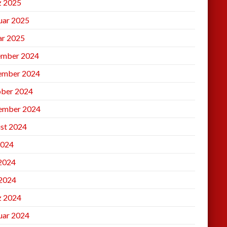
 2025
uar 2025
ar 2025
mber 2024
ember 2024
ber 2024
ember 2024
st 2024
2024
 2024
2024
 2024
uar 2024