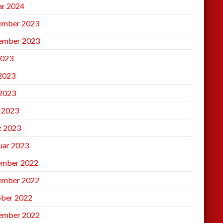
ar 2024
ember 2023
ember 2023
2023
 2023
2023
l 2023
 2023
uar 2023
mber 2022
ember 2022
ber 2022
ember 2022