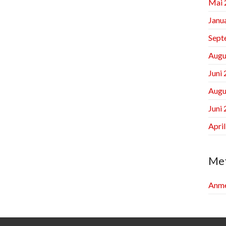
Mai 
Janu
Sept
Augu
Juni
Augu
Juni
Apri
Me
Anme