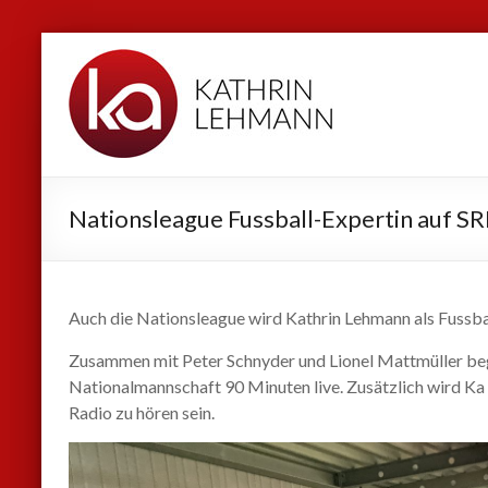
Zum
Kathrin
Inhalt
Lehmann
springen
Sport
|
Business
Nationsleague Fussball-Expertin auf S
|
Privat
Auch die Nationsleague wird Kathrin Lehmann als Fussba
Zusammen mit Peter Schnyder und Lionel Mattmüller begl
Nationalmannschaft 90 Minuten live. Zusätzlich wird Ka 
Radio zu hören sein.