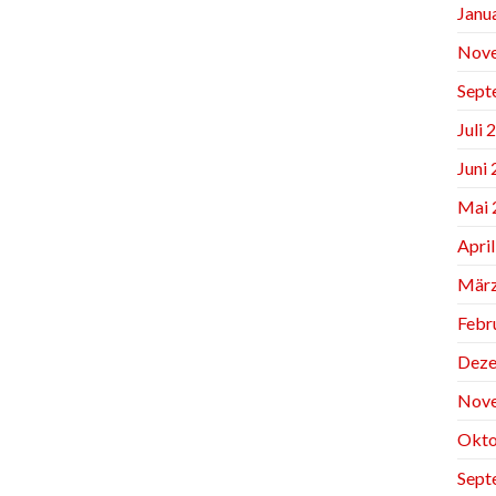
Janu
Nov
Sept
Juli 
Juni
Mai 
Apri
März
Febr
Deze
Nov
Okto
Sept