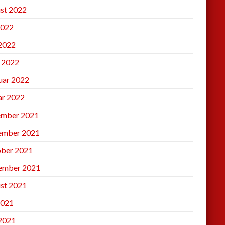
st 2022
2022
 2022
l 2022
uar 2022
ar 2022
mber 2021
ember 2021
ber 2021
ember 2021
st 2021
2021
 2021