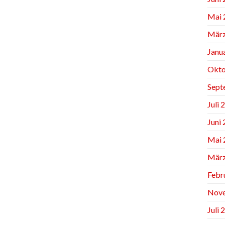
Mai 
März
Janu
Okto
Sept
Juli 
Juni
Mai 
März
Febr
Nov
Juli 