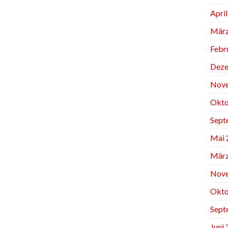
Apri
März
Febr
Deze
Nov
Okto
Sept
Mai 
März
Nov
Okto
Sept
Juni