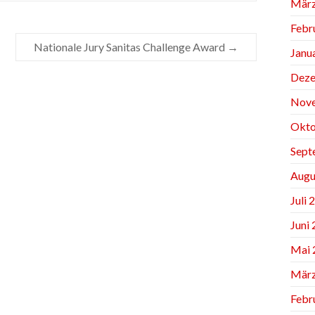
März
Febr
Nationale Jury Sanitas Challenge Award
→
Janu
Deze
Nov
Okto
Sept
Augu
Juli 
Juni
Mai 
März
Febr