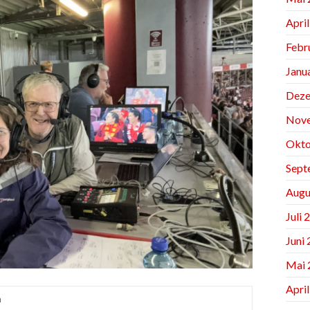
Apri
Febr
Janu
Deze
Nov
Okto
Sept
Augu
Juli 
Juni
Mai 
Apri
n