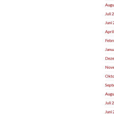
Augu
Juli 
Juni
Apri
Febr
Janu
Deze
Nov
Okto
Sept
Augu
Juli 
Juni