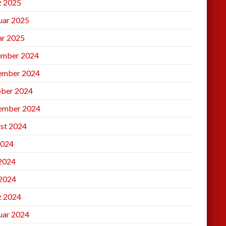
 2025
uar 2025
ar 2025
mber 2024
ember 2024
ber 2024
ember 2024
st 2024
2024
 2024
2024
 2024
uar 2024