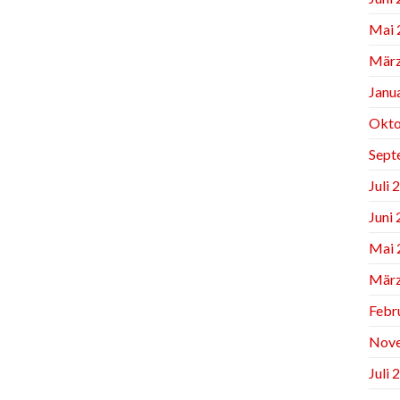
Mai 
März
Janu
Okto
Sept
Juli 
Juni
Mai 
März
Febr
Nov
Juli 