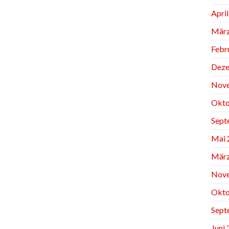
Apri
März
Febr
Deze
Nov
Okto
Sept
Mai 
März
Nov
Okto
Sept
Juni