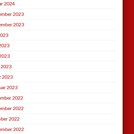
ar 2024
ember 2023
ember 2023
2023
 2023
2023
l 2023
 2023
uar 2023
mber 2022
ember 2022
ber 2022
ember 2022