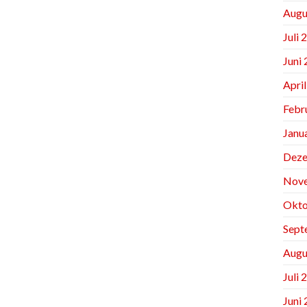
Augu
Juli 
Juni
Apri
Febr
Janu
Deze
Nov
Okto
Sept
Augu
Juli 
Juni