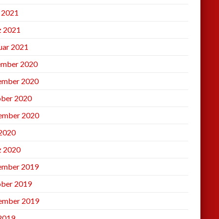
l 2021
 2021
uar 2021
mber 2020
ember 2020
ber 2020
ember 2020
2020
 2020
ember 2019
ber 2019
ember 2019
 2019