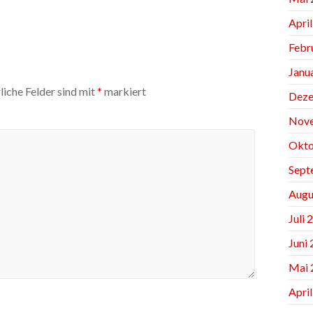
Apri
Febr
Janu
liche Felder sind mit
*
markiert
Deze
Nov
Okto
Sept
Augu
Juli 
Juni
Mai 
Apri