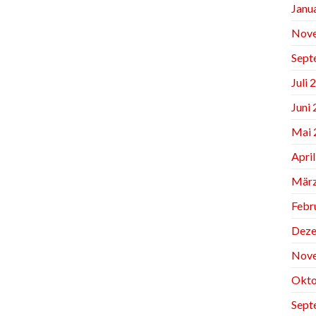
Janu
Nov
Sept
Juli 
Juni
Mai 
Apri
März
Febr
Deze
Nov
Okto
Sept