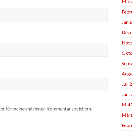
März
Febr
Janu
Deze
Nov
Okto
Sept
Augu
Juli 
Juni
Mai 
er für meinen nächsten Kommentar speichern.
März
Febr