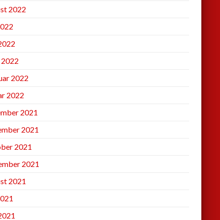
st 2022
2022
 2022
l 2022
uar 2022
ar 2022
mber 2021
ember 2021
ber 2021
ember 2021
st 2021
2021
 2021