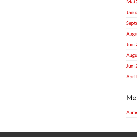
Mai 
Janu
Sept
Augu
Juni
Augu
Juni
Apri
Me
Anme