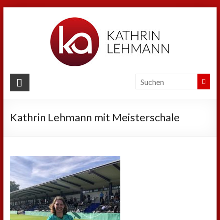
Zum
Inhalt
springen
Kathrin
Lehmann
Kathrin Lehmann mit Meisterschale
Sport
|
Business
|
Privat