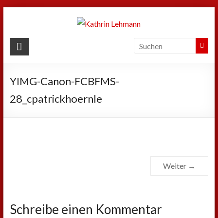
Zum
Inhalt
springen
Kathrin
Lehmann
YIMG-Canon-FCBFMS-
Sport
|
28_cpatrickhoernle
Business
|
Privat
Weiter →
Schreibe einen Kommentar