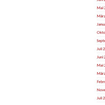
Mai 
März
Janu
Okto
Sept
Juli 
Juni
Mai 
März
Febr
Nov
Juli 