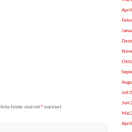
Apri
Febr
Janu
Deze
Nov
Okto
Sept
Augu
Juli 
Juni
liche Felder sind mit
*
markiert
Mai 
Apri