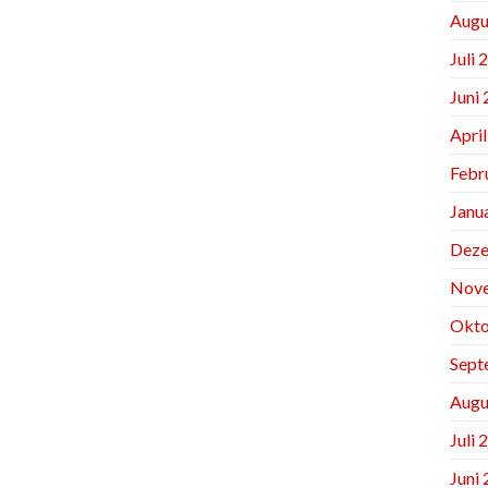
Augu
Juli 
Juni
Apri
Febr
Janu
Deze
Nov
Okto
Sept
Augu
Juli 
Juni