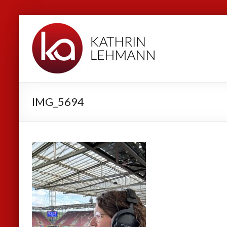
Zum
Kathrin
Inhalt
Lehmann
springen
Sport
|
Business
IMG_5694
|
Privat