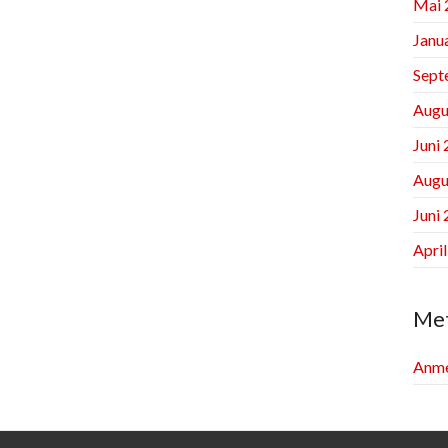
Mai 
Janu
Sept
Augu
Juni
Augu
Juni
Apri
Me
Anme