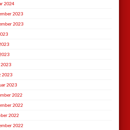
ar 2024
ember 2023
ember 2023
2023
 2023
2023
l 2023
 2023
uar 2023
mber 2022
ember 2022
ber 2022
ember 2022