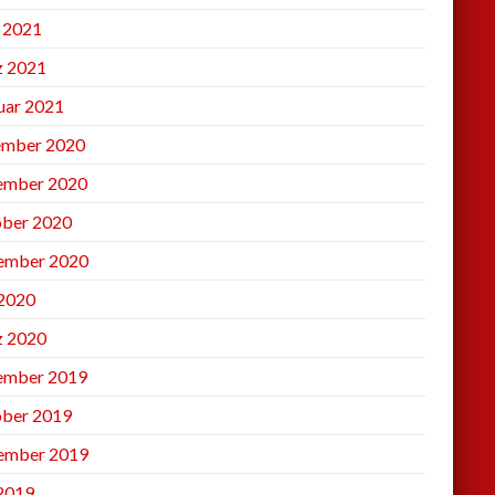
l 2021
 2021
uar 2021
mber 2020
ember 2020
ber 2020
ember 2020
2020
 2020
ember 2019
ber 2019
ember 2019
 2019