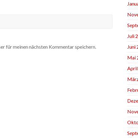
Janu
Nov
Sept
Juli 
Juni
er für meinen nächsten Kommentar speichern.
Mai 
Apri
März
Febr
Deze
Nov
Okto
Sept