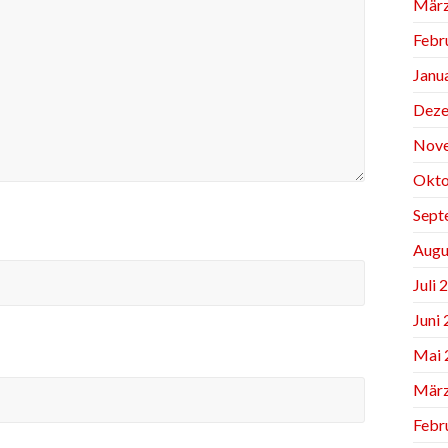
März
Febr
Janu
Deze
Nov
Okto
Sept
Augu
Juli 
Juni
Mai 
März
Febr