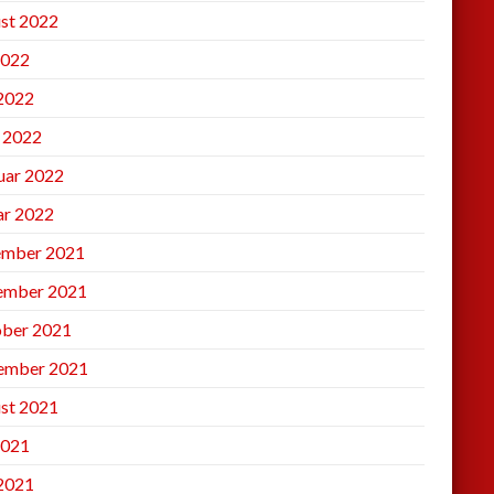
st 2022
2022
 2022
l 2022
uar 2022
ar 2022
mber 2021
ember 2021
ber 2021
ember 2021
st 2021
2021
 2021