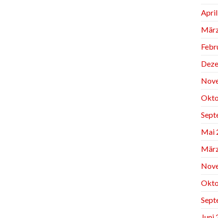
Apri
März
Febr
Deze
Nov
Okto
Sept
Mai 
März
Nov
Okto
Sept
Juni