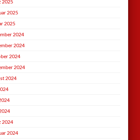
 2025
uar 2025
ar 2025
mber 2024
ember 2024
ber 2024
ember 2024
st 2024
2024
 2024
2024
 2024
uar 2024