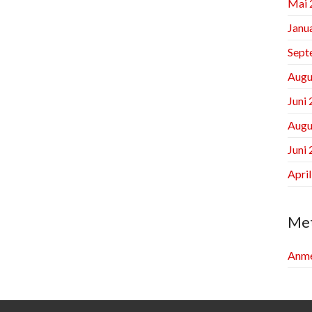
Mai 
Janu
Sept
Augu
Juni
Augu
Juni
Apri
Me
Anme