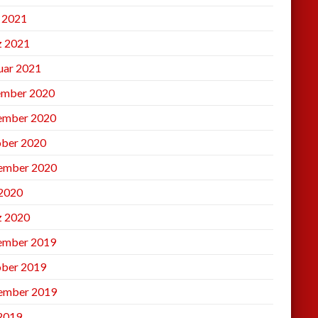
l 2021
 2021
uar 2021
mber 2020
ember 2020
ber 2020
ember 2020
2020
 2020
ember 2019
ber 2019
ember 2019
 2019