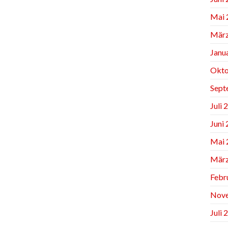
Mai 
März
Janu
Okto
Sept
Juli 
Juni
Mai 
März
Febr
Nov
Juli 