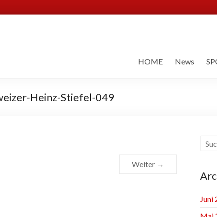
HOME
News
SP
eizer-Heinz-Stiefel-049
Weiter →
Arc
Juni
Mai 