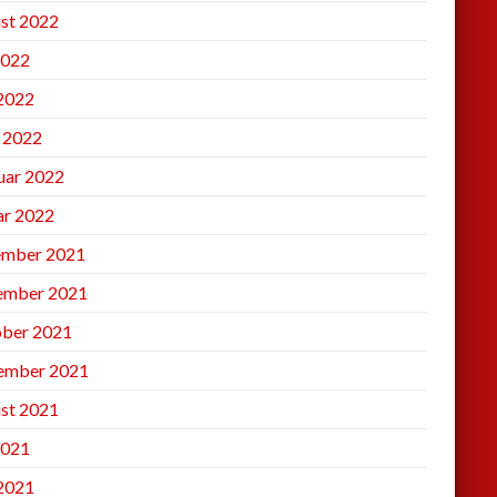
st 2022
2022
 2022
l 2022
uar 2022
ar 2022
mber 2021
ember 2021
ber 2021
ember 2021
st 2021
2021
 2021