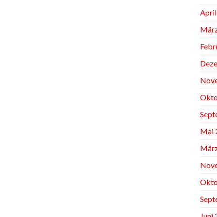
Apri
März
Febr
Deze
Nov
Okto
Sept
Mai 
März
Nov
Okto
Sept
Juni