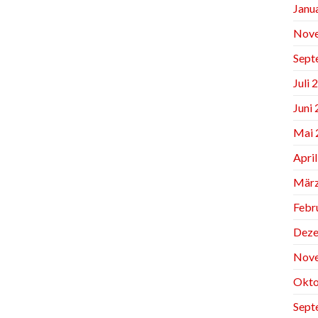
Janu
Nov
Sept
Juli 
Juni
Mai 
Apri
März
Febr
Deze
Nov
Okto
Sept