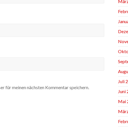
März
Febr
Janu
Deze
Nov
Okto
Sept
Augu
Juli 
er für meinen nächsten Kommentar speichern.
Juni
Mai 
März
Febr