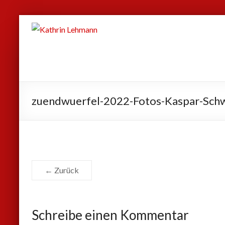
Zum
Kathrin
Inhalt
Lehmann
springen
Sport
|
Business
zuendwuerfel-2022-Fotos-Kaspar-Schw
|
Privat
← Zurück
Schreibe einen Kommentar