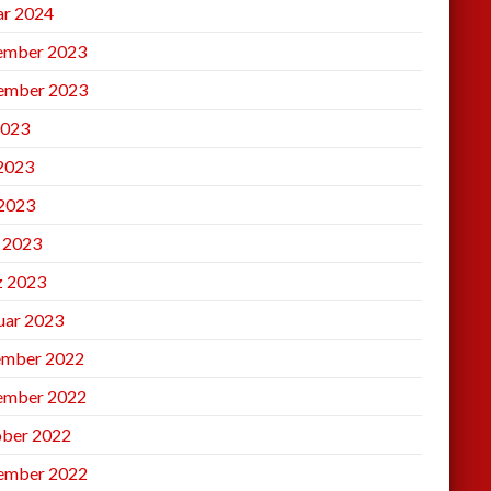
ar 2024
ember 2023
ember 2023
2023
 2023
2023
l 2023
 2023
uar 2023
mber 2022
ember 2022
ber 2022
ember 2022