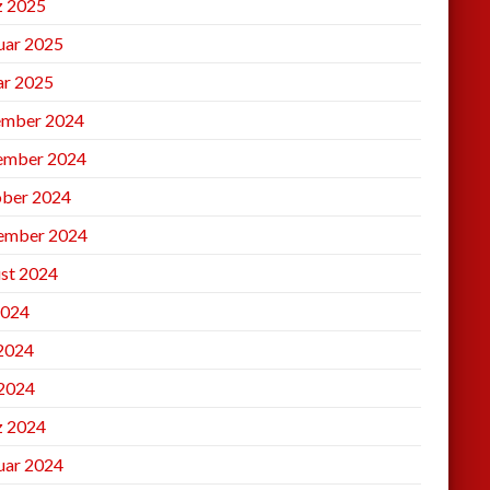
 2025
uar 2025
ar 2025
mber 2024
ember 2024
ber 2024
ember 2024
st 2024
2024
 2024
2024
 2024
uar 2024