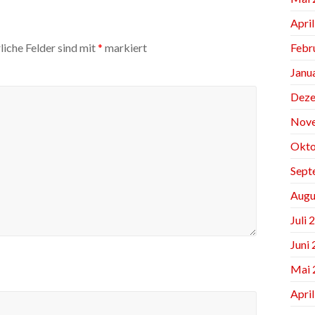
Apri
Febr
liche Felder sind mit
*
markiert
Janu
Deze
Nov
Okto
Sept
Augu
Juli 
Juni
Mai 
Apri