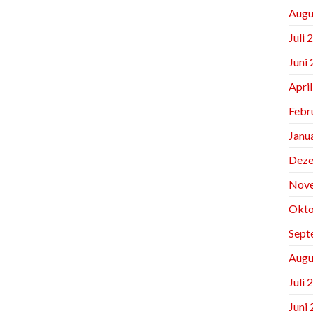
Augu
Juli 
Juni
Apri
Febr
Janu
Deze
Nov
Okto
Sept
Augu
Juli 
Juni