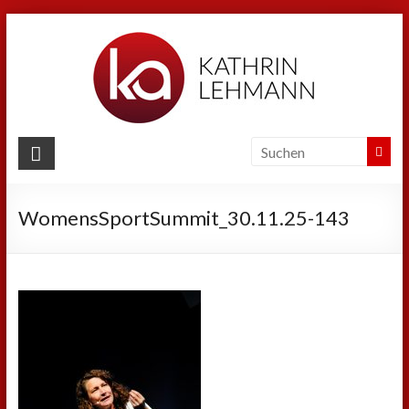
Zum
Inhalt
springen
Kathrin
Lehmann
WomensSportSummit_30.11.25-143
Sport
|
Business
|
Privat