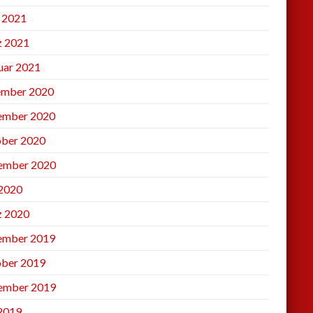
l 2021
 2021
uar 2021
mber 2020
ember 2020
ber 2020
ember 2020
2020
 2020
ember 2019
ber 2019
ember 2019
 2019