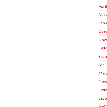
Apri
März
Febr
Deze
Nov
Okto
Sept
Mai 
März
Nov
Okto
Sept
Juni