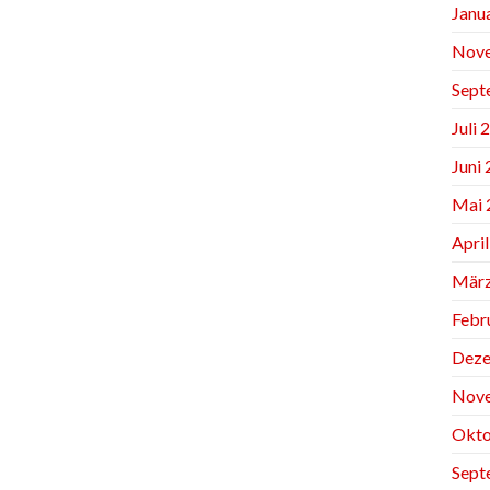
Janu
Nov
Sept
Juli 
Juni
Mai 
Apri
März
Febr
Deze
Nov
Okto
Sept