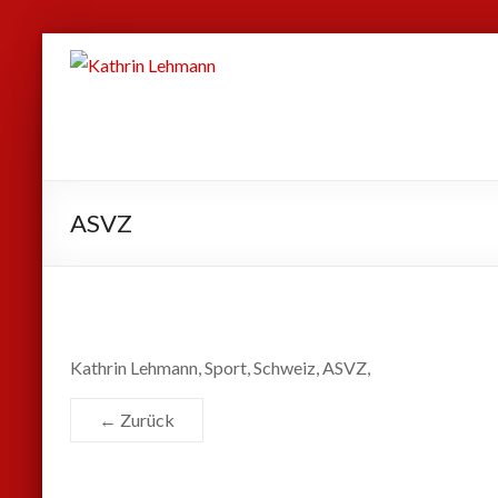
Zum
Kathrin
Inhalt
Lehmann
springen
Sport
|
Business
ASVZ
|
Privat
Kathrin Lehmann, Sport, Schweiz, ASVZ,
← Zurück