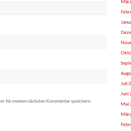
März
Febr
Janu
Deze
Nov
Okto
Sept
Augu
Juli 
Juni
er für meinen nächsten Kommentar speichern.
Mai 
März
Febr