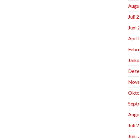
Augu
Juli 
Juni
Apri
Febr
Janu
Deze
Nov
Okto
Sept
Augu
Juli 
Juni