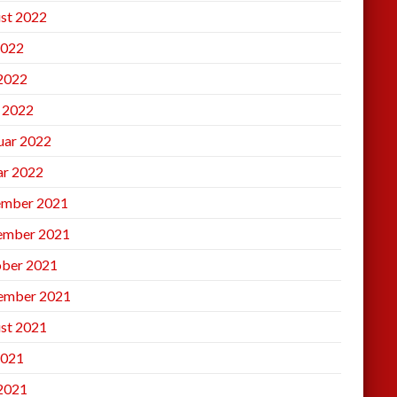
st 2022
2022
 2022
l 2022
uar 2022
ar 2022
mber 2021
ember 2021
ber 2021
ember 2021
st 2021
2021
 2021