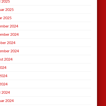
 2025
uar 2025
ar 2025
mber 2024
ember 2024
ber 2024
ember 2024
st 2024
2024
 2024
2024
 2024
uar 2024