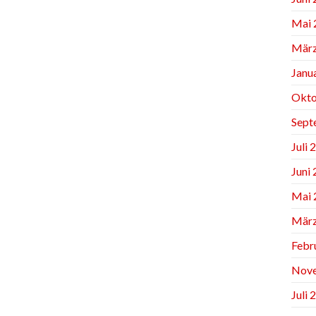
Mai 
März
Janu
Okto
Sept
Juli 
Juni
Mai 
März
Febr
Nov
Juli 