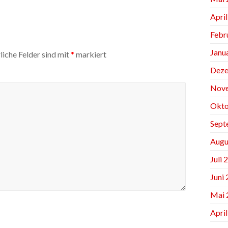
Apri
Febr
Janu
liche Felder sind mit
*
markiert
Deze
Nov
Okto
Sept
Augu
Juli 
Juni
Mai 
Apri