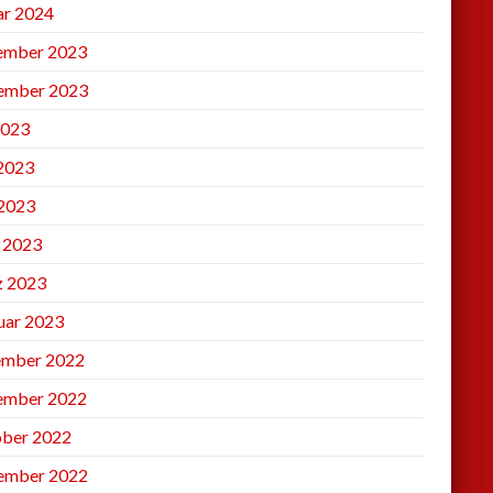
ar 2024
ember 2023
ember 2023
2023
 2023
2023
l 2023
 2023
uar 2023
mber 2022
ember 2022
ber 2022
ember 2022