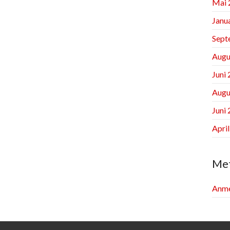
Mai 
Janu
Sept
Augu
Juni
Augu
Juni
Apri
Me
Anme