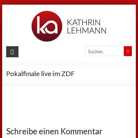
Zum
Inhalt
springen
Kathrin
Lehmann
Pokalfinale live im ZDF
Sport
|
Business
|
Privat
Schreibe einen Kommentar