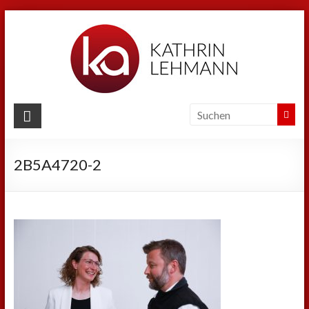
Zum
Inhalt
springen
Kathrin
Lehmann
2B5A4720-2
Sport
|
Business
|
Privat