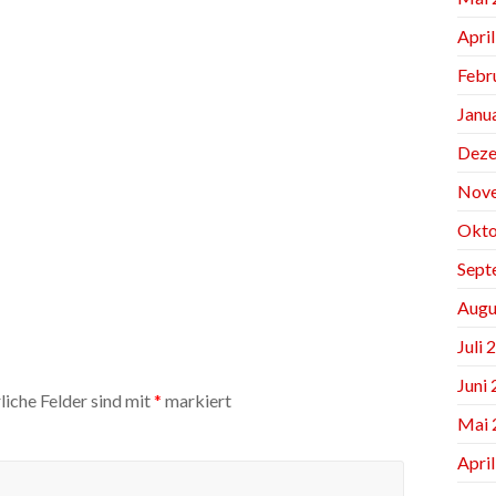
Apri
Febr
Janu
Deze
Nov
Okto
Sept
Augu
Juli 
Juni
liche Felder sind mit
*
markiert
Mai 
Apri