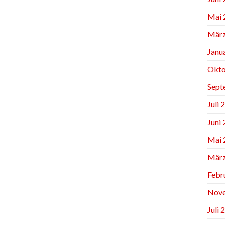
Mai 
März
Janu
Okto
Sept
Juli 
Juni
Mai 
März
Febr
Nov
Juli 