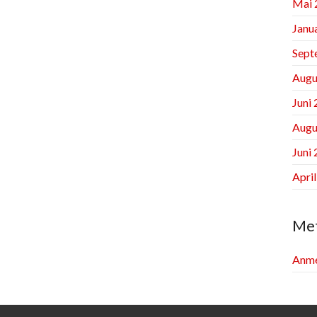
Mai 
Janu
Sept
Augu
Juni
Augu
Juni
Apri
Me
Anme