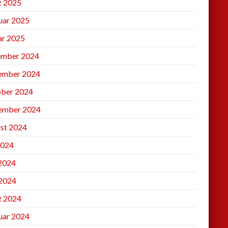
 2025
uar 2025
ar 2025
mber 2024
ember 2024
ber 2024
ember 2024
st 2024
2024
 2024
2024
 2024
uar 2024