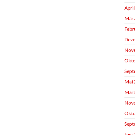
Apri
März
Febr
Deze
Nov
Okto
Sept
Mai 
März
Nov
Okto
Sept
Juni