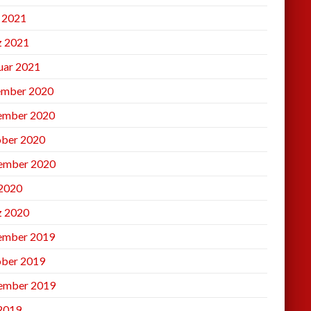
l 2021
 2021
uar 2021
mber 2020
ember 2020
ber 2020
ember 2020
2020
 2020
ember 2019
ber 2019
ember 2019
 2019