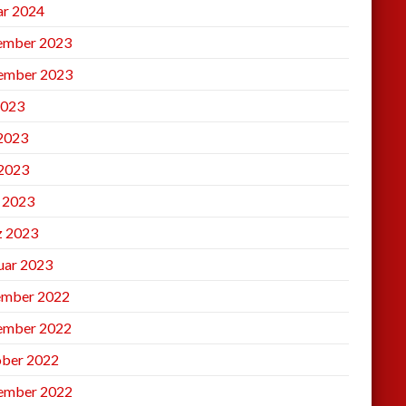
ar 2024
ember 2023
ember 2023
2023
 2023
2023
l 2023
 2023
uar 2023
mber 2022
ember 2022
ber 2022
ember 2022