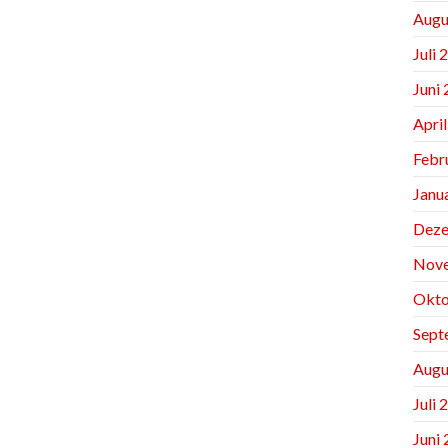
Augu
Juli 
Juni
Apri
Febr
Janu
Deze
Nov
Okto
Sept
Augu
Juli 
Juni