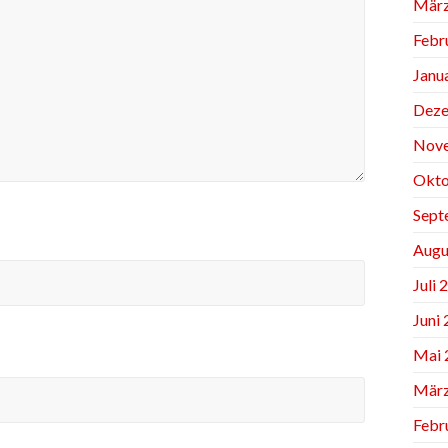
März
Febr
Janu
Deze
Nov
Okto
Sept
Augu
Juli 
Juni
Mai 
März
Febr