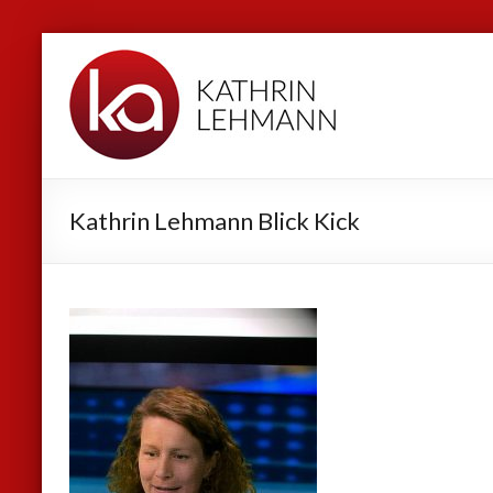
Zum
Kathrin
Inhalt
Lehmann
springen
Sport
|
Business
Kathrin Lehmann Blick Kick
|
Privat