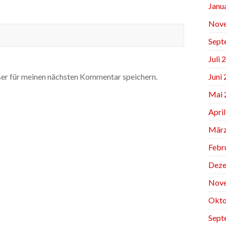
Janu
Nov
Sept
Juli 
Juni
er für meinen nächsten Kommentar speichern.
Mai 
Apri
März
Febr
Deze
Nov
Okto
Sept