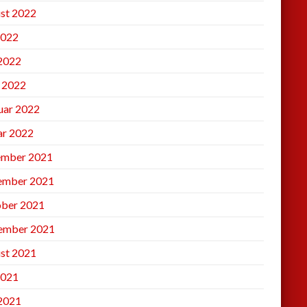
st 2022
2022
 2022
l 2022
uar 2022
ar 2022
mber 2021
ember 2021
ber 2021
ember 2021
st 2021
2021
 2021