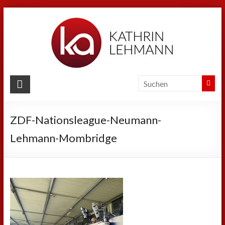
Zum
Inhalt
springen
Kathrin
Lehmann
ZDF-Nationsleague-Neumann-
Sport
|
Lehmann-Mombridge
Business
|
Privat