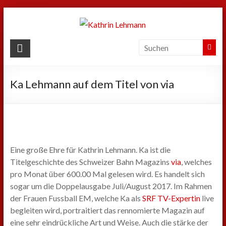
Zum
Inhalt
springen
Kathrin
Lehmann
Ka Lehmann auf dem Titel von via
Sport
|
Business
|
Privat
Eine große Ehre für Kathrin Lehmann. Ka ist die
Titelgeschichte des Schweizer Bahn Magazins
via
, welches
pro Monat über 600.00 Mal gelesen wird. Es handelt sich
sogar um die Doppelausgabe Juli/August 2017. Im Rahmen
der Frauen Fussball EM, welche Ka als
SRF TV-Expertin
live
begleiten wird, portraitiert das rennomierte Magazin auf
eine sehr eindrückliche Art und Weise. Auch die stärke der