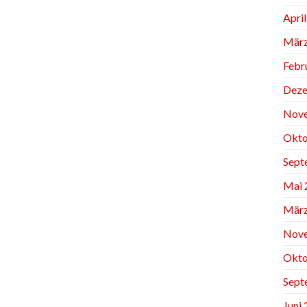
Apri
März
Febr
Deze
Nov
Okto
Sept
Mai 
März
Nov
Okto
Sept
Juni