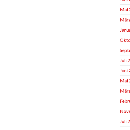
Mai 
März
Janu
Okto
Sept
Juli 
Juni
Mai 
März
Febr
Nov
Juli 