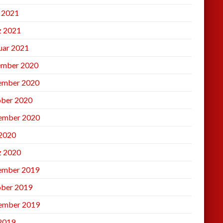
l 2021
 2021
uar 2021
mber 2020
ember 2020
ber 2020
ember 2020
2020
 2020
ember 2019
ber 2019
ember 2019
 2019