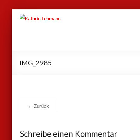
Zum
Kathrin
Inhalt
Lehmann
springen
Sport
|
Business
IMG_2985
|
Privat
← Zurück
Schreibe einen Kommentar