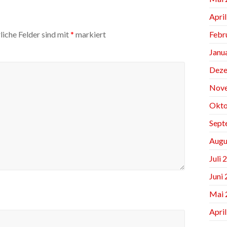
Apri
Febr
liche Felder sind mit
*
markiert
Janu
Deze
Nov
Okto
Sept
Augu
Juli 
Juni
Mai 
Apri