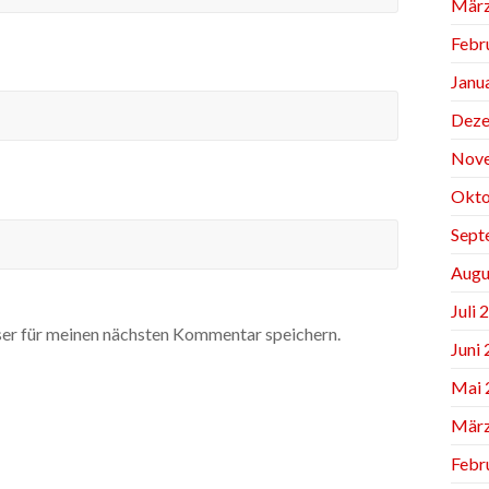
März
Febr
Janu
Deze
Nov
Okto
Sept
Augu
Juli 
er für meinen nächsten Kommentar speichern.
Juni
Mai 
März
Febr