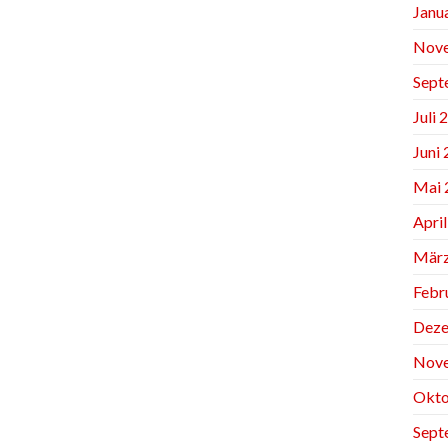
Janu
Nov
Sept
Juli 
Juni
Mai 
Apri
März
Febr
Deze
Nov
Okto
Sept