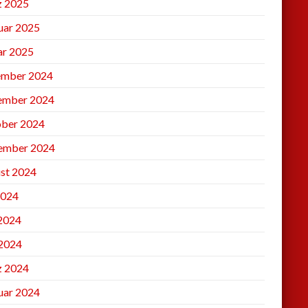
 2025
uar 2025
ar 2025
mber 2024
ember 2024
ber 2024
ember 2024
st 2024
2024
 2024
2024
 2024
uar 2024