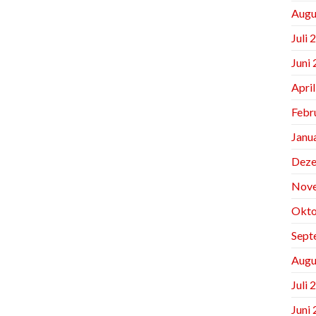
Augu
Juli 
Juni
Apri
Febr
Janu
Deze
Nov
Okto
Sept
Augu
Juli 
Juni