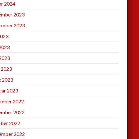
ar 2024
ember 2023
ember 2023
2023
 2023
2023
l 2023
 2023
uar 2023
mber 2022
ember 2022
ber 2022
ember 2022