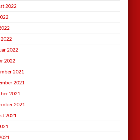
st 2022
2022
 2022
l 2022
uar 2022
ar 2022
mber 2021
ember 2021
ber 2021
ember 2021
st 2021
2021
 2021