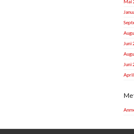
Mai 
Janu
Sept
Augu
Juni
Augu
Juni
Apri
Me
Anme