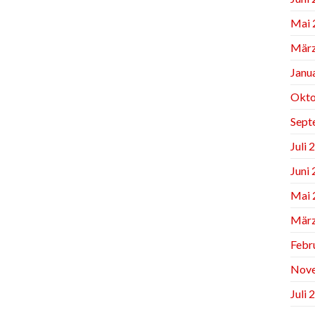
Mai 
März
Janu
Okto
Sept
Juli 
Juni
Mai 
März
Febr
Nov
Juli 