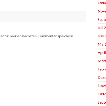
Janu
Nov
Sept
Juli 
Juni
er für meinen nächsten Kommentar speichern.
Mai 
Apri
März
Febr
Deze
Nov
Okto
Sept