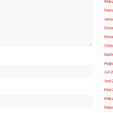
März
Febr
Janu
Deze
Nov
Okto
Sept
Augu
Juli 
Juni
Mai 
März
Febr