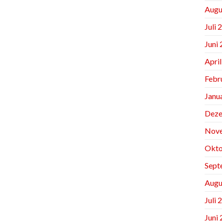
Augu
Juli 
Juni
Apri
Febr
Janu
Deze
Nov
Okto
Sept
Augu
Juli 
Juni