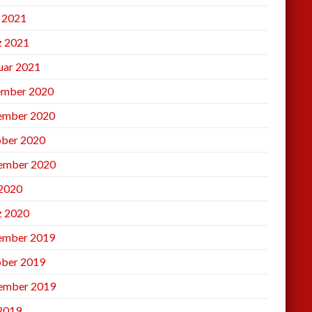
l 2021
 2021
uar 2021
mber 2020
ember 2020
ber 2020
ember 2020
2020
 2020
ember 2019
ber 2019
ember 2019
 2019