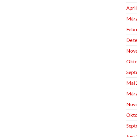
Apri
März
Febr
Deze
Nov
Okto
Sept
Mai 
März
Nov
Okto
Sept
Juni