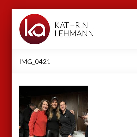
Zum
Kathrin
Inhalt
Lehmann
springen
Sport
|
Business
IMG_0421
|
Privat