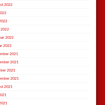
st 2022
2022
 2022
l 2022
uar 2022
ar 2022
mber 2021
ember 2021
ber 2021
ember 2021
st 2021
2021
 2021