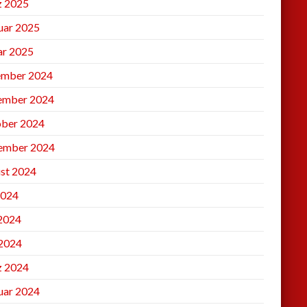
 2025
uar 2025
ar 2025
mber 2024
ember 2024
ber 2024
ember 2024
st 2024
2024
 2024
2024
 2024
uar 2024