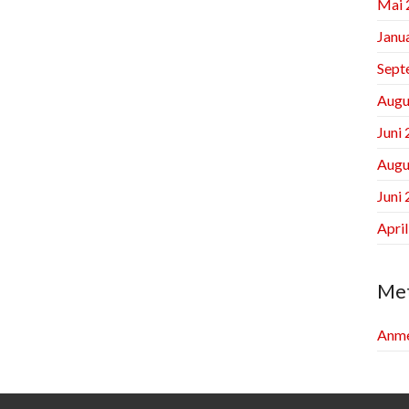
Mai 
Janu
Sept
Augu
Juni
Augu
Juni
Apri
Me
Anme