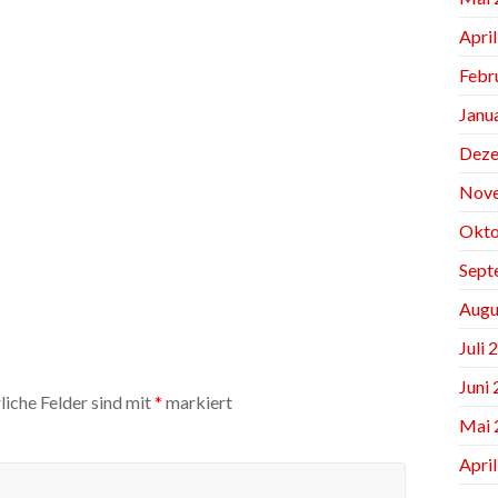
Apri
Febr
Janu
Deze
Nov
Okto
Sept
Augu
Juli 
Juni
liche Felder sind mit
*
markiert
Mai 
Apri