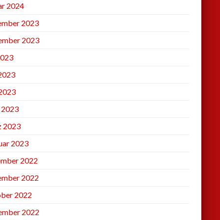
ar 2024
ember 2023
ember 2023
2023
 2023
2023
l 2023
 2023
uar 2023
mber 2022
ember 2022
ber 2022
ember 2022