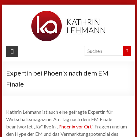
Zum
Inhalt
springen
Kathrin
Lehmann
Expertin bei Phoenix nach dem EM
Sport
|
Finale
Business
|
Privat
Kathrin Lehmann ist auch eine gefragte Expertin für
Wirtschaftsmagazine. Am Tag nach dem EM Finale
beantwortet „Ka“ live in „
Phoenix vor Ort
“ Fragen rund um
den Hype der EM und das Vermarktungspotenzial des