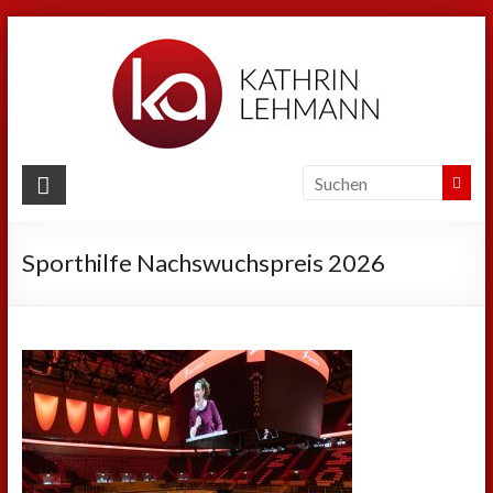
Zum
Inhalt
springen
Kathrin
Lehmann
Sporthilfe Nachswuchspreis 2026
Sport
|
Business
|
Privat