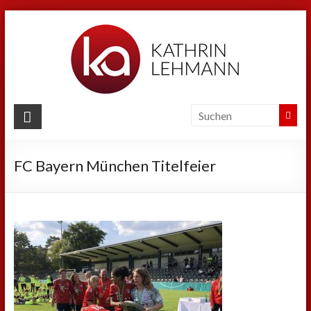
Zum
Inhalt
springen
Kathrin
Lehmann
FC Bayern München Titelfeier
Sport
|
Business
|
Privat