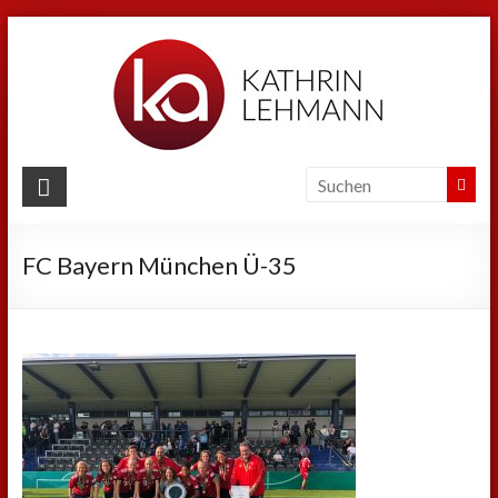
Zum
Inhalt
springen
Kathrin
Lehmann
FC Bayern München Ü-35
Sport
|
Business
|
Privat