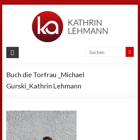
Zum
Inhalt
springen
Kathrin
Lehmann
Buch die Torfrau _Michael
Sport
|
Gurski_Kathrin Lehmann
Business
|
Privat