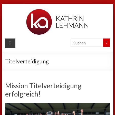
Zum
Inhalt
springen
Kathrin
Lehmann
Titelverteidigung
Sport
|
Business
|
Mission Titelverteidigung
Privat
erfolgreich!