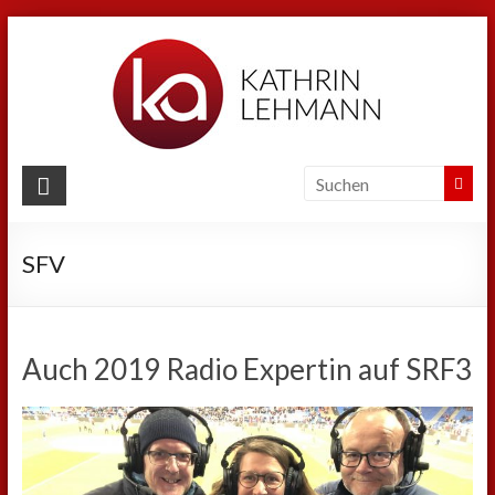
Zum
Inhalt
springen
Kathrin
Lehmann
SFV
Sport
|
Business
|
Auch 2019 Radio Expertin auf SRF3
Privat