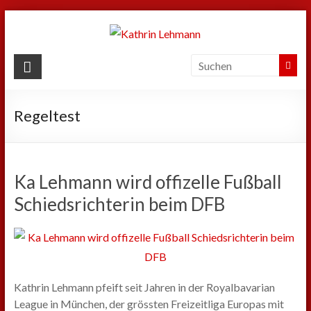
Zum
Inhalt
springen
Kathrin
Lehmann
Regeltest
Sport
|
Business
|
Ka Lehmann wird offizelle Fußball
Privat
Schiedsrichterin beim DFB
Kathrin Lehmann pfeift seit Jahren in der Royalbavarian
League in München, der grössten Freizeitliga Europas mit