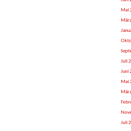
Mai 
März
Janu
Okto
Sept
Juli 
Juni
Mai 
März
Febr
Nov
Juli 