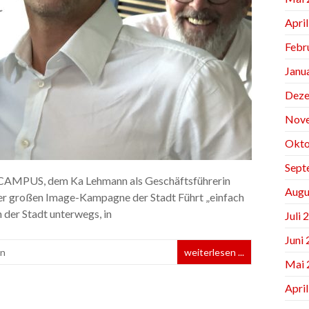
Apri
Febr
Janu
Deze
Nov
Okto
Sept
CAMPUS, dem Ka Lehmann als Geschäftsführerin
Augu
l der großen Image-Kampagne der Stadt Führt „einfach
n der Stadt unterwegs, in
Juli 
Juni
in
weiterlesen ...
Mai 
Apri