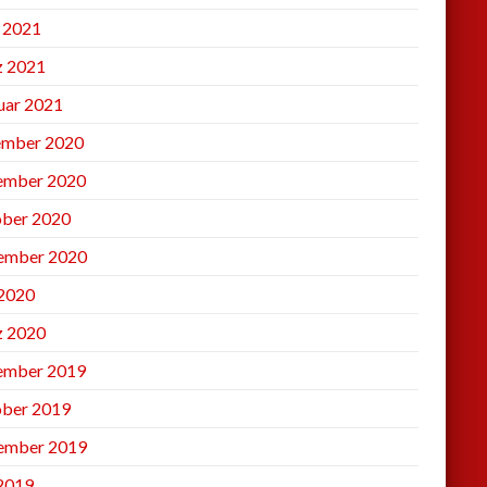
l 2021
 2021
uar 2021
mber 2020
ember 2020
ber 2020
ember 2020
2020
 2020
ember 2019
ber 2019
ember 2019
 2019