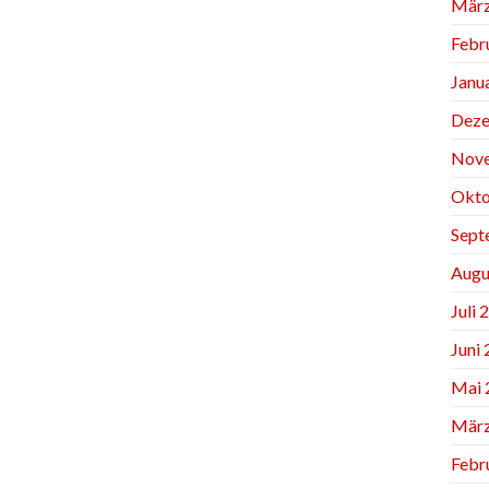
März
Febr
Janu
Deze
Nov
Okto
Sept
Augu
Juli 
Juni
Mai 
März
Febr