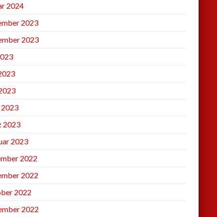
ar 2024
ember 2023
ember 2023
2023
 2023
2023
l 2023
 2023
uar 2023
mber 2022
ember 2022
ber 2022
ember 2022