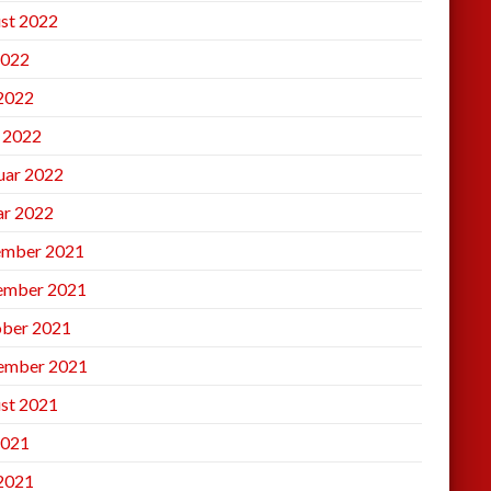
st 2022
2022
 2022
l 2022
uar 2022
ar 2022
mber 2021
ember 2021
ber 2021
ember 2021
st 2021
2021
 2021