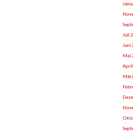
Janu
Nov
Sept
Juli 
Juni
Mai 
Apri
März
Febr
Deze
Nov
Okto
Sept