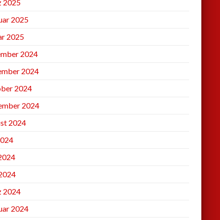
 2025
uar 2025
ar 2025
mber 2024
ember 2024
ber 2024
ember 2024
st 2024
2024
 2024
2024
 2024
uar 2024