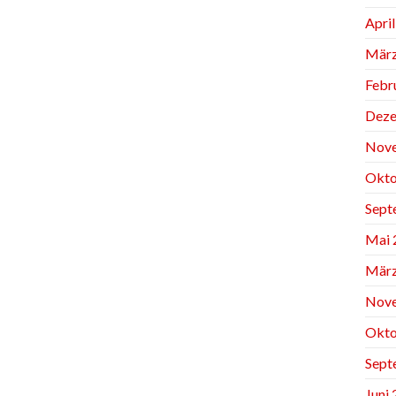
Apri
März
Febr
Deze
Nov
Okto
Sept
Mai 
März
Nov
Okto
Sept
Juni