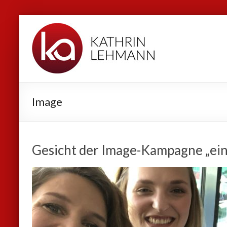
Zum
Kathrin
Inhalt
Lehmann
springen
Sport
|
Business
Image
|
Privat
Gesicht der Image-Kampagne „ein