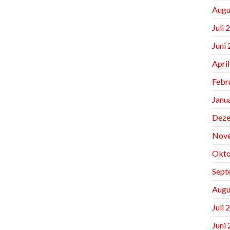
Augu
Juli 
Juni
Apri
Febr
Janu
Deze
Nov
Okto
Sept
Augu
Juli 
Juni