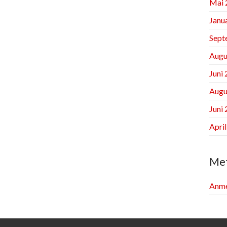
Mai 
Janu
Sept
Augu
Juni
Augu
Juni
Apri
Me
Anme