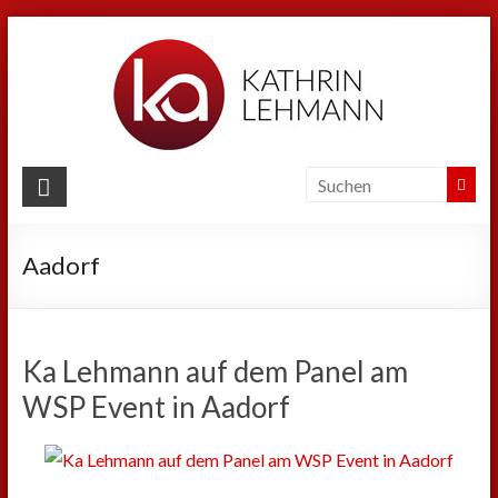
Zum
Inhalt
springen
Kathrin
Lehmann
Aadorf
Sport
|
Business
|
Ka Lehmann auf dem Panel am
Privat
WSP Event in Aadorf