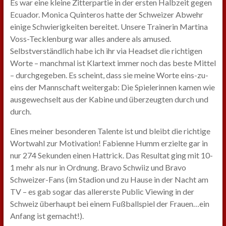
Es war eine kleine Zitterpartie in der ersten Halbzeit gegen
Ecuador. Monica Quinteros hatte der Schweizer Abwehr
einige Schwierigkeiten bereitet. Unsere Trainerin Martina
Voss-Tecklenburg war alles andere als amused.
Selbstverständlich habe ich ihr via Headset die richtigen
Worte – manchmal ist Klartext immer noch das beste Mittel
– durchgegeben. Es scheint, dass sie meine Worte eins-zu-
eins der Mannschaft weitergab: Die Spielerinnen kamen wie
ausgewechselt aus der Kabine und überzeugten durch und
durch.
Eines meiner besonderen Talente ist und bleibt die richtige
Wortwahl zur Motivation! Fabienne Humm erzielte gar in
nur 274 Sekunden einen Hattrick. Das Resultat ging mit 10-
1 mehr als nur in Ordnung. Bravo Schwiiz und Bravo
Schweizer-Fans (im Stadion und zu Hause in der Nacht am
TV – es gab sogar das allererste Public Viewing in der
Schweiz überhaupt bei einem Fußballspiel der Frauen…ein
Anfang ist gemacht!).