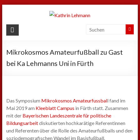
Zum
Inhalt
springen
Kathrin
Lehmann
Mikrokosmos Amateurfußball zu Gast
Sport
|
bei Ka Lehmanns Uni in Fürth
Business
|
Privat
Das Symposium
Mikrokosmos Amateurfussbal
l fand im
Mai 2019 am
Kleeblatt Campus
in Fürth statt. Zusammen
mit der
Bayerischen Landeszentrale für politische
Bildungsarbeit
diskutierten hochkarätige Referentinnen
und Referenten über die Rolle des Amateurfußballs und den
soziodemografischen Wandel im Basisfußball.