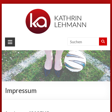
Zum
Inhalt
springen
Kathrin
Lehmann
Sport
|
Business
|
Privat
Impressum